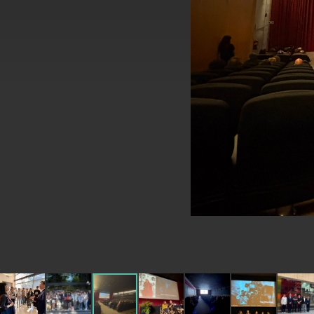
外交部長林佳龍於《外交事務》撰文指出
總統主持「台美經濟繁榮夥伴對話」記者
外交部長林佳龍接受印尼「時代雜誌」專
外交部長林佳龍午宴歡迎美國聯邦參議員
外交部長林佳龍接見美國智庫「德國馬歇
臺美經貿談判獲階段性成果 卓揆期勉爭取
卓揆：臺美關稅談判階段性結果有助臺灣
外交部與數位發展部攜手合作，整合台灣
外交部長林佳龍主持第35次「參與亞太經
民調顯示多數國人滿意政府外交表現，高