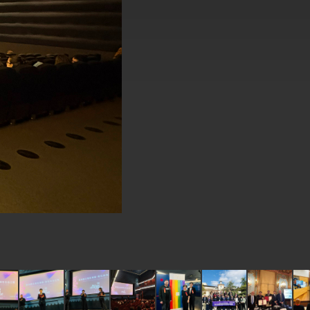
式，期許數位轉 型迎向下個50年
繁榮