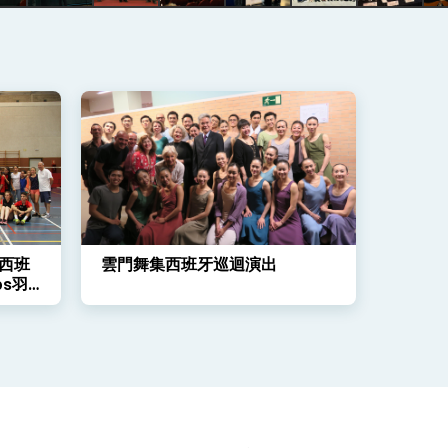
西班
雲門舞集西班牙巡迴演出
os羽