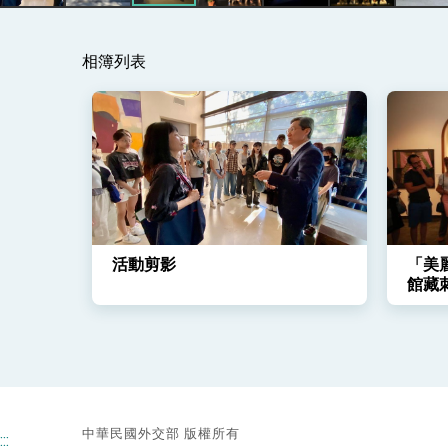
總統主持「守護民主台灣國安行動方案」
相簿列表
變局中 奮起的新臺灣 總統發表國慶演
總統發表執政周年談話 盼面對未來挑戰
賴總統就職演說影片
總統重要談話
外交部重要言論
活動剪影
「美
我國政府將在美國亞利桑納州設立「駐鳳
館藏
中華民國外交部 版權所有
:::