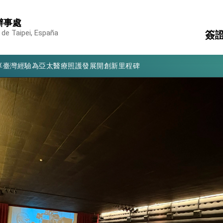
辦事處
凰城辦事處」，進一步深化台美交流合作
 de Taipei, España
簽
享臺灣經驗為亞太醫療照護發展開創新里程碑
亮世界」及「台灣智慧醫療與健康產業展」預告短片，向世界展現台灣守
護
簽
有權利走向世界 盼與理念相近國家共同維護國際秩序
其
消
構
行國是訪問
結、為國家邁出合作第一步
大歷史性突破 總統強調將以3大面向加速臺灣經濟轉型升級 籲請立
%且不疊加 我輸美2072項產品豁免對等關稅