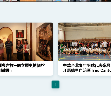
記者會 強調以實力守護台海和平 以決心掌握國家命運
說
 堅持團結 迎風轉型 穩健前行
麗與吉祥—國立歷史博物館
中華台北青年羽球代表隊與
凰城辦事處」，進一步深化台美交流合作
刺繡展」
牙馬德里自治區Tres Cant
球協會聯誼活動
1