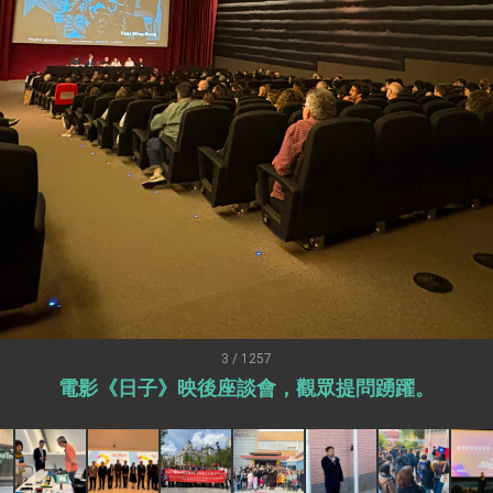
：自由世界 需要台灣，團結合作方能守護繁榮
外交部長林佳龍出席《台灣光華雜誌》50週年慶「見證蛻變，分享世界的光華」開幕
會 說明臺美合作三大戰略方向 盼與民主夥伴共同引領 下一個世代的
訪，闡述印太安全局勢，籲深化台印尼半導體供應鏈合作
蓋耶哥訪問團
爾基金會」訪問團一行，深化跨大西洋戰略夥伴關係
時間完成「臺美對等貿易協定」簽署
取得有利戰略地位 全力支持「臺美對等貿易協定」簽署
雄厚數位實力，達成固邦榮邦目標
3 / 1257
電影《日子》映後座談會，觀眾提問踴躍。
濟合作策略小組」跨部會會議
度支持「總合外交」與台歐美日關係深化
總統以「韌性之島，希望之光」為題發表2026新 年談話