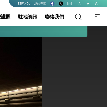
A
A
網站導覽
A
ESPAÑOL
證護照
駐地資訊
聯絡我們
護全球健康的創新能量
照
證及入境須知
簽證
國家相關資訊
文件認證
生活資訊
他領務資訊
保及性平諮詢機
外交部領事事務局
行事曆
網站
院全力支持並盡速通過