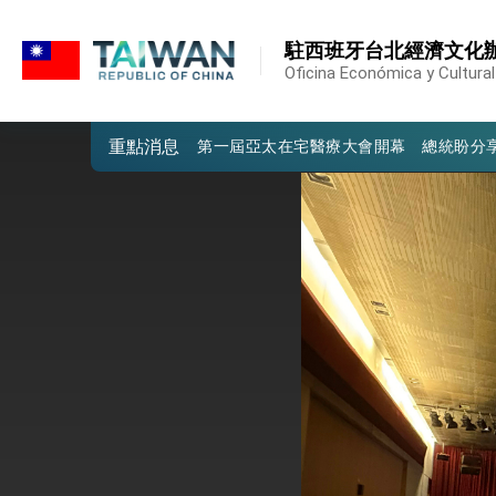
:::
外交部重要言論
:::
駐西班牙台北經濟文化
我國政府將在美國亞利桑納州設立「駐鳳
Oficina Económica y Cultural
第一屆亞太在宅醫療大會開幕 總統盼分
重點消息
外交部發布WHA文宣影片「台灣醫療點
總統出訪史瓦帝尼返國談話 強調臺灣人
堅定走向世界 賴總統抵達史瓦帝尼王國進
總統與五院院長新春茶敘 盼化分歧為團
總統農曆春節談話
台美貿易協議完成簽署達成6大目標、創5
臺美簽署「對等貿易協定」確立對等關稅15
總統接受「法新社」（AFP）專訪內容