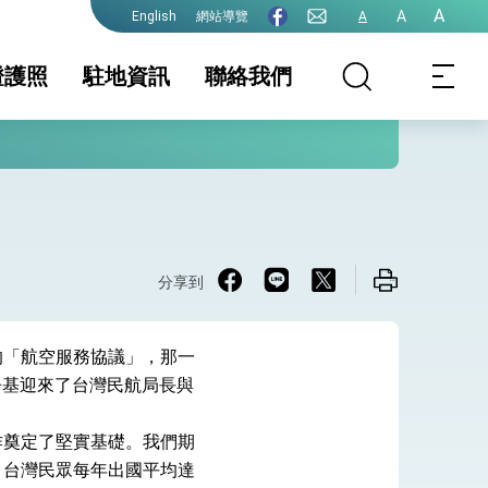
A
A
網站導覽
A
English
證護照
駐地資訊
聯絡我們
照
家相關資訊
簽證
簽證及入境須知
文件證明
生活資訊
護全球健康的創新能量
陸人士入台證
保及性平諮詢機
行事曆
分享到
的「航空服務協議」，那一
辛基迎來了台灣民航局長與
院全力支持並盡速通過
作奠定了堅實基礎。我們期
。台灣民眾每年出國平均達