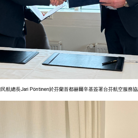
度支持「總合外交」與台歐美日關係深化
總統以「韌性之島，希望之光」為題發表2026新 年談話
記者會 強調以實力守護台海和平 以決心掌握國家命運
說
 堅持團結 迎風轉型 穩健前行
航總長Jari Pöntinen於芬蘭首都赫爾辛基簽署台芬航空服務
凰城辦事處」，進一步深化台美交流合作