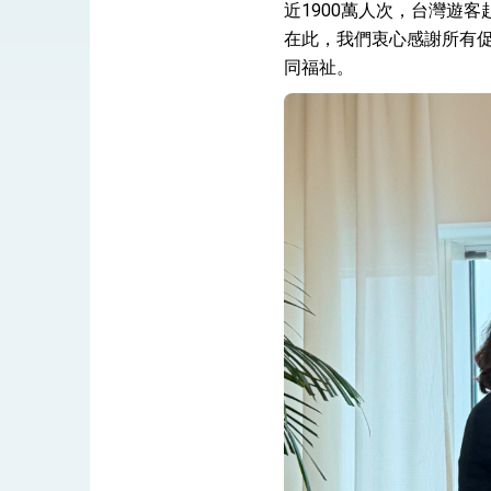
總統接受「法新社」（AFP）專訪內容
近1900萬人次，台灣遊
在此，我們衷心感謝所有
外交部長林佳龍於《外交事務》撰文指出
同福祉。
總統主持「台美經濟繁榮夥伴對話」記者
外交部長林佳龍接受印尼「時代雜誌」專
副總統接見美參議員蓋耶哥 強調美國是
外交部長林佳龍午宴歡迎美國聯邦參議員
外交部長林佳龍接見美國智庫「德國馬歇
臺美經貿談判獲階段性成果 卓揆期勉爭取
卓揆：臺美關稅談判階段性結果有助臺灣
外交部與數位發展部攜手合作，整合台灣
外交部長林佳龍主持第35次「參與亞太經