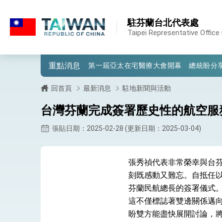
:::
:::
駐芬蘭台北代表處
外交部重要言論
Taipei Representative Office 
我國政府將在美國亞利桑納州設立「駐鳳
重點消息
第一屆亞太在宅醫療大會開幕 總統盼分
外交部發布WHA文宣影片「台灣醫療點
回首頁
最新消息
駐地新聞與活動
總統出訪史瓦帝尼返國談話 強調臺灣人
台灣芬蘭完成簽署歷史性的航空服
堅定走向世界 賴總統抵達史瓦帝尼王國進
張貼日期：2025-02-28 (更新日期：2025-03-04)
總統與五院院長新春茶敘 盼化分歧為團
張秀禎代表非常榮幸與台
總統農曆春節談話
刻既感動又難忘。自抵任以
台美貿易協議完成簽署達成6大目標、創5
芬蘭民航總長的簽署儀式
這不僅標誌著雙邊關係邁
臺美簽署「對等貿易協定」確立對等關稅15
盼雙方能盡快展開討論，