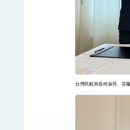
民調顯示多數國人滿意政府外交表現，高
總統主持「守護民主台灣國安行動方案」
變局中 奮起的新臺灣 總統發表國慶演
總統發表執政周年談話 盼面對未來挑戰
賴總統就職演說影片
總統重要談話
台灣民航局長何淑萍、芬蘭民
外交部重要言論
我國政府將在美國亞利桑納州設立「駐鳳