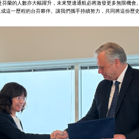
客赴芬蘭的人數亦大幅躍升，未來雙邊通航必將激發更多無限機會
促成這一歷程的台芬夥伴。讓我們攜手持續努力，共同將這份歷
：自由世界 需要台灣，團結合作方能守護繁榮
外交部長林佳龍出席《台灣光華雜誌》50週年慶「見證蛻變，分享世界的光華」開幕
會 說明臺美合作三大戰略方向 盼與民主夥伴共同引領 下一個世代的
訪，闡述印太安全局勢，籲深化台印尼半導體供應鏈合作
臺灣重要合作夥伴
蓋耶哥訪問團
爾基金會」訪問團一行，深化跨大西洋戰略夥伴關係
時間完成「臺美對等貿易協定」簽署
取得有利戰略地位 全力支持「臺美對等貿易協定」簽署
雄厚數位實力，達成固邦榮邦目標
濟合作策略小組」跨部會會議