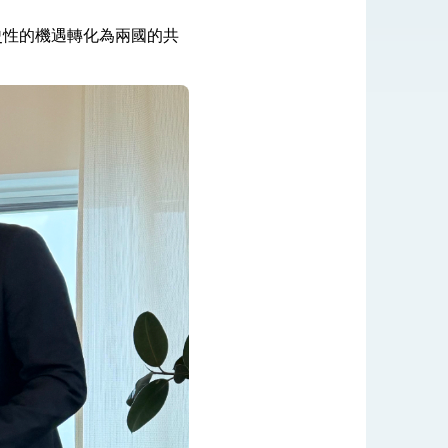
。
史性的機遇轉化為兩國的共
式，期許數位轉 型迎向下個50年
繁榮