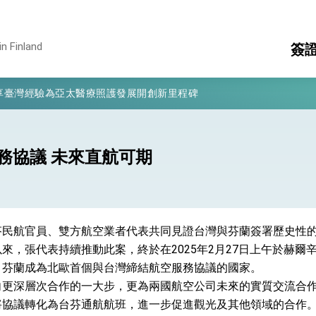
in Finland
簽
凰城辦事處」，進一步深化台美交流合作
享臺灣經驗為亞太醫療照護發展開創新里程碑
護
國
亮世界」及「台灣智慧醫療與健康產業展」預告短片，向世界展現台灣守
大
消
構
有權利走向世界 盼與理念相近國家共同維護國際秩序
務協議 未來直航可期
行國是訪問
結、為國家邁出合作第一步
芬民航官員、雙方航空業者代表共同見證台灣與芬蘭簽署歷史性
來，張代表持續推動此案，終於在2025年2月27日上午於赫爾
大歷史性突破 總統強調將以3大面向加速臺灣經濟轉型升級 籲請立
。芬蘭成為北歐首個與台灣締結航空服務協議的國家。
向更深層次合作的一大步，更為兩國航空公司未來的實質交流合
%且不疊加 我輸美2072項產品豁免對等關稅
將協議轉化為台芬通航航班，進一步促進觀光及其他領域的合作