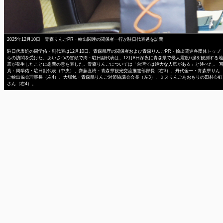
2025年12月10日 青森りんごPR・輸出関連の関係者一行が駐日代表処を訪問
駐日代表処の周学佑・副代表は12月10日、青森県庁の関係者および青森りんごPR・輸出関連各団体トップ
らの訪問を受けた。あいさつの冒頭で周・駐日副代表は、12月8日深夜に青森県で最大震度6強を観測する地
震が発生したことに慰問の意を表した。青森りんごについては「台湾では絶大な人気がある」と述べた。 
真：周学佑・駐日副代表（中央）、齋藤直樹・青森県観光交流推進部部長（右3）、丹代金一・青森県りん
ご輸出協会理事長（左4）、大場勉・青森県りんご対策協議会会長（左3）、ミスりんごあおもりの田村心虹
さん（右4）。