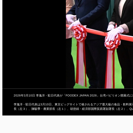
2026年3月10日 李逸洋・駐日代表が「FOODEX JAPAN 2026」台湾パビリオン開幕式
李逸洋・駐日代表は3月10日、東京ビッグサイトで催されるアジア最大級の食品・飲料展示会
長（左３）、陳駿季・農業部長（左１）、胡啓娟・経済部国際貿易署副署長（左２）、Qucun