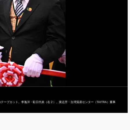
のテープカット。李逸洋・駐日代表（右２）、黄志芳・台湾貿易センター（TAITRA）董事