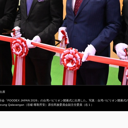
に出席
「FOODEX JAPAN 2026」の台湾パビリオン開幕式に出席した。写真：台湾パビリオン開幕式
g Qalavangan（谷縱‧喀勒芳安）原住民族委員会副主任委員（右１）