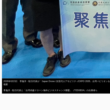
2026年6月3日 李逸洋・駐日代表が「Japan Drone /次世代エアモビリティEXPO 2026」台湾パビリオンを
視察
李逸洋・駐日代表と「台湾卓越ドローン海外ビジネスチャンス聯盟」（TEDIBOA）の出展者ら