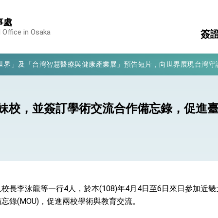
事處
凰城辦事處」，進一步深化台美交流合作
 Office in Osaka
簽
享臺灣經驗為亞太醫療照護發展開創新里程碑
亮世界」及「台灣智慧醫療與健康產業展」預告短片，向世界展現台灣守
領
駐
有權利走向世界 盼與理念相近國家共同維護國際秩序
表
消
簽證
構
行國是訪問
妹校，並簽訂學術交流合作備忘錄，促進
結
結、為國家邁出合作第一步
大歷史性突破 總統強調將以3大面向加速臺灣經濟轉型升級 籲請立
%且不疊加 我輸美2072項產品豁免對等關稅
長李泳龍等一行4人，於本(108)年4月4日至6日來日參加近畿
忘錄(MOU)，促進兩校學術與教育交流。