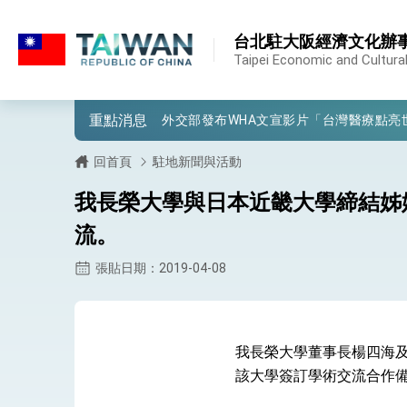
:::
外交部重要言論
:::
台北駐大阪經濟文化辦
我國政府將在美國亞利桑納州設立「駐鳳
Taipei Economic and Cultural
第一屆亞太在宅醫療大會開幕 總統盼分
重點消息
外交部發布WHA文宣影片「台灣醫療點
總統出訪史瓦帝尼返國談話 強調臺灣人
回首頁
駐地新聞與活動
堅定走向世界 賴總統抵達史瓦帝尼王國進
我長榮大學與日本近畿大學締結姊
總統與五院院長新春茶敘 盼化分歧為團
流。
總統農曆春節談話
張貼日期：2019-04-08
台美貿易協議完成簽署達成6大目標、創5
臺美簽署「對等貿易協定」確立對等關稅15
我長榮大學董事長楊四海及校
總統接受「法新社」（AFP）專訪內容
該大學簽訂學術交流合作備