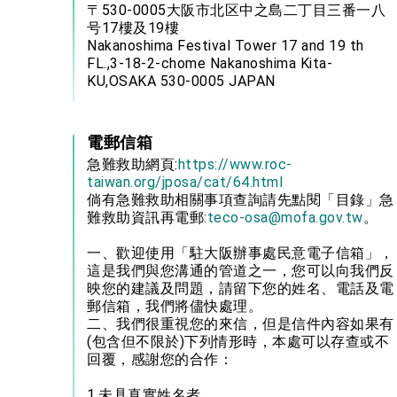
〒530-0005大阪市北区中之島二丁目三番一八
号17樓及19樓
Nakanoshima Festival Tower 17 and 19 th
FL.,3-18-2-chome Nakanoshima Kita-
KU,OSAKA 530-0005 JAPAN
電郵信箱
急難救助網頁:
https://www.roc-
taiwan.org/jposa/cat/64.html
倘有急難救助相關事項查詢請先點閱「目錄」急
難救助資訊再電郵:
teco-osa@mofa.gov.tw
。
一、歡迎使用「駐大阪辦事處民意電子信箱」，
這是我們與您溝通的管道之一，您可以向我們反
映您的建議及問題，請留下您的姓名、電話及電
郵信箱，我們將儘快處理。
二、我們很重視您的來信，但是信件內容如果有
(包含但不限於)下列情形時，本處可以存查或不
回覆，感謝您的合作：
1.未具真實姓名者。