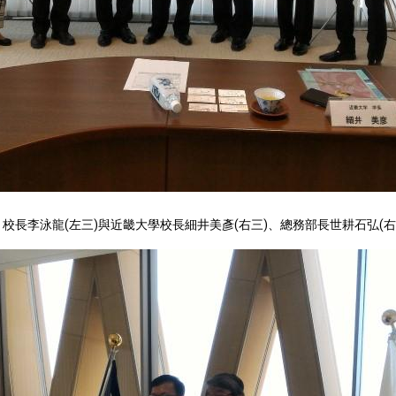
總統以「韌性之島，希望之光」為題發表2026新 年談話
記者會 強調以實力守護台海和平 以決心掌握國家命運
說
 堅持團結 迎風轉型 穩健前行
、校長李泳龍(左三)與近畿大學校長細井美彥(右三)、總務部長世耕石弘(
凰城辦事處」，進一步深化台美交流合作