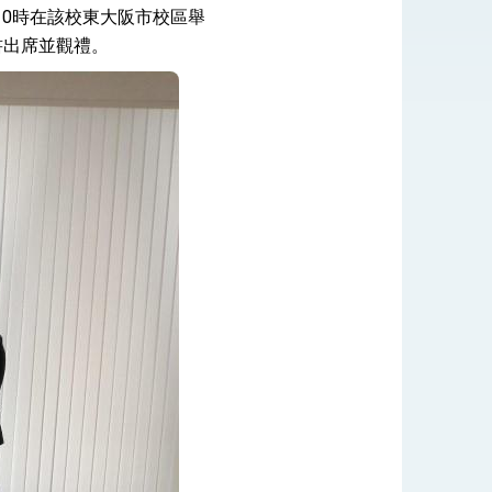
10時在該校東大阪市校區舉
書出席並觀禮。
式，期許數位轉 型迎向下個50年
繁榮