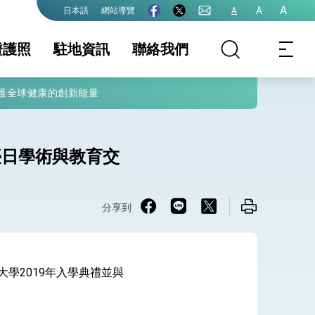
A
A
網站導覽
A
日本語
證護照
駐地資訊
聯絡我們
護全球健康的創新能量
務組介紹及收費
地基本資料
領務資訊
簽證及入境須知
護照
生活資訊
保及性平諮詢機
行事曆
(VISA)
文件證明
大陸人士申請赴臺
臺日學術與教育交
婚/離婚登記
申請表格及範例下
載
分享到
院全力支持並盡速通過
大學2019年入學典禮並與