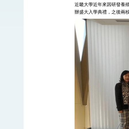
外交部長林佳龍於《外交事務》撰文指出
近畿大學近年來因研發養殖
辦盛大入學典禮，之後兩
總統主持「台美經濟繁榮夥伴對話」記者
外交部長林佳龍接受印尼「時代雜誌」專
副總統接見美參議員蓋耶哥 強調美國是
外交部長林佳龍午宴歡迎美國聯邦參議員
外交部長林佳龍接見美國智庫「德國馬歇
臺美經貿談判獲階段性成果 卓揆期勉爭取
卓揆：臺美關稅談判階段性結果有助臺灣
外交部與數位發展部攜手合作，整合台灣
外交部長林佳龍主持第35次「參與亞太經
民調顯示多數國人滿意政府外交表現，高