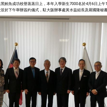
：自由世界 需要台灣，團結合作方能守護繁榮
黑鮪魚成功校譽蒸蒸日上，本年入學新生7000名於4月6日上午
校並於下午舉辦簽約儀式，駐大阪辦事處黃水益組長及羅國隆秘
外交部長林佳龍出席《台灣光華雜誌》50週年慶「見證蛻變，分享世界的光華」開幕
會 說明臺美合作三大戰略方向 盼與民主夥伴共同引領 下一個世代的
訪，闡述印太安全局勢，籲深化台印尼半導體供應鏈合作
臺灣重要合作夥伴
蓋耶哥訪問團
爾基金會」訪問團一行，深化跨大西洋戰略夥伴關係
時間完成「臺美對等貿易協定」簽署
取得有利戰略地位 全力支持「臺美對等貿易協定」簽署
雄厚數位實力，達成固邦榮邦目標
濟合作策略小組」跨部會會議
度支持「總合外交」與台歐美日關係深化