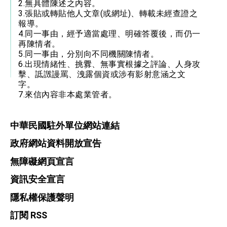
2.無具體陳述之內容。
3.張貼或轉貼他人文章(或網址)、轉載未經查證之
報導。
4.同一事由，經予適當處理、明確答覆後，而仍一
再陳情者。
5.同一事由，分別向不同機關陳情者。
6.出現情緒性、挑釁、無事實根據之評論、人身攻
擊、詆譭謾罵、洩露個資或涉有影射意涵之文
字。
7.來信內容非本處業管者。
中華民國駐外單位網站連結
政府網站資料開放宣告
無障礙網頁宣言
資訊安全宣言
隱私權保護聲明
訂閱 RSS