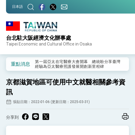
:::
日本語
:::
台北駐大阪經濟文化辦事處
外交部重要言論
Taipei Economic and Cultural Office in Osaka
我國政府將在美國亞利桑納州設立「駐鳳凰城辦
事處」，進一步深化台美交流合作
第一屆亞太在宅醫療大會開幕 總統盼分享臺灣
重點消息
經驗為亞太醫療照護發展開創新里程碑
外交部發布WHA文宣影片「台灣醫療點亮世界」
及「台灣智慧醫療與健康產業展」預告短片，向
京都滋賀地區可使用中文就醫相關參考資
世界展現台灣守護全球健康的創新能量
總統出訪史瓦帝尼返國談話 強調臺灣人有權利
走向世界 盼與理念相近國家共同維護國際秩序
訊
堅定走向世界 賴總統抵達史瓦帝尼王國進行國是
張貼日期：2022-01-06 (更新日期：2025-03-31)
訪問
總統與五院院長新春茶敘 盼化分歧為團結、為
國家邁出合作第一步
分享到
總統農曆春節談話
台美貿易協議完成簽署達成6大目標、創5大歷史