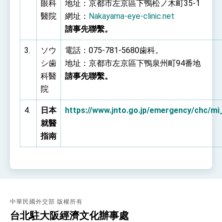
眼科
利戰略地位 全力支持「臺美對等貿易協定」簽署
地址：京都市左京區下鴨松ノ木町35-1
外交部與數位發展部攜手合作，整合台灣雄厚數
醫院
網址：
Nakayama-eye-clinic.net
位實力，達成固邦榮邦目標
請事先聯繫。
外交部長林佳龍主持第35次「參與亞太經濟合作
策略小組」跨部會會議
3.
ソウ
電話：075-781-5680歯科。
民調顯示多數國人滿意政府外交表現，高度支持
「總合外交」與台歐美日關係深化
シ歯
地址：京都市左京區下鴨泉州町94番地
總統以「韌性之島，希望之光」為題發表2026新
科醫
請事先聯繫。
年談話
院
總統主持「守護民主台灣國安行動方案」記者
會 強調以實力守護台海和平 以決心掌握國家
4.
日本
命運
https://www.jnto.go.jp/emergency/chc/mi
變局中 奮起的新臺灣 總統發表國慶演說
就醫
總統發表執政周年談話 盼面對未來挑戰 堅持
指南
團結 迎風轉型 穩健前行
賴總統就職演說影片
總統重要談話
外交部重要言論
中華民國外交部 版權所有
我國政府將在美國亞利桑納州設立「駐鳳凰城辦
台北駐大阪經濟文化辦事處
事處」，進一步深化台美交流合作