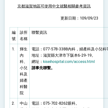
性突破 總統強調將以3大面向加速臺灣經濟轉型
京都滋賀地區可使用中文就醫相關參考資訊
升級 籲請立院全力支持並盡速通過
臺美簽署「對等貿易協定」確立對等關稅15%且不
疊加 我輸美2072項產品豁免對等關稅
更新日期：109/09/23
總統接受「法新社」（AFP）專訪內容
外交部長林佳龍於《外交事務》撰文指出：自由
編
診所
世界 需要台灣，團結合作方能守護繁榮
聯繫資訊
外交部長林佳龍出席《台灣光華雜誌》50週年慶
號
名稱
「見證蛻變，分享世界的光華」開幕式，期許數
位轉 型迎向下個50年
總統主持「台美經濟繁榮夥伴對話」記者會 說
1.
輝生
電話：077-578-3388內科，婦產科及小兒
明臺美合作三大戰略方向 盼與民主夥伴共同引
內
地址：滋賀縣大津市下阪本6-29-19。
領 下一個世代的繁榮
外交部長林佳龍接受印尼「時代雜誌」專訪，闡
述印太安全局勢，籲深化台印尼半導體供應鏈合
科、
網址：
kiseihospital.com/access.html
作
副總統接見美參議員蓋耶哥 強調美國是臺灣重
小兒
請事先聯繫。
要合作夥伴
科及
外交部長林佳龍午宴歡迎美國聯邦參議員蓋耶哥
婦產
訪問團
外交部長林佳龍接見美國智庫「德國馬歇爾基金
科醫
會」訪問團一行，深化跨大西洋戰略夥伴關係
院
臺美經貿談判獲階段性成果 卓揆期勉爭取時間完
成「臺美對等貿易協定」簽署
2.
中山
電話：075-702-8262眼科。
卓揆：臺美關稅談判階段性結果有助臺灣取得有