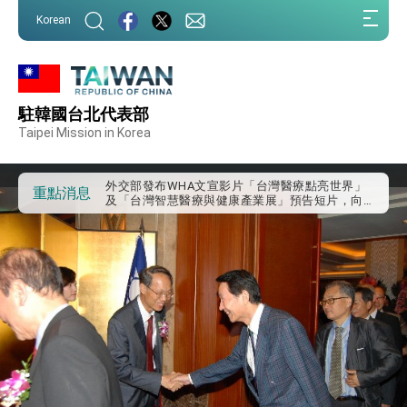
:::
Korean
:::
外交部重要言論
駐韓國台北代表部
我國政府將在美國亞利桑納州設立「駐鳳凰城辦
事處」，進一步深化台美交流合作
Taipei Mission in Korea
第一屆亞太在宅醫療大會開幕 總統盼分享臺灣
經驗為亞太醫療照護發展開創新里程碑
外交部發布WHA文宣影片「台灣醫療點亮世界」
重點消息
及「台灣智慧醫療與健康產業展」預告短片，向
世界展現台灣守護全球健康的創新能量
總統出訪史瓦帝尼返國談話 強調臺灣人有權利
走向世界 盼與理念相近國家共同維護國際秩序
堅定走向世界 賴總統抵達史瓦帝尼王國進行國是
訪問
總統與五院院長新春茶敘 盼化分歧為團結、為
國家邁出合作第一步
總統農曆春節談話
台美貿易協議完成簽署達成6大目標、創5大歷史
性突破 總統強調將以3大面向加速臺灣經濟轉型
升級 籲請立院全力支持並盡速通過
臺美簽署「對等貿易協定」確立對等關稅15%且不