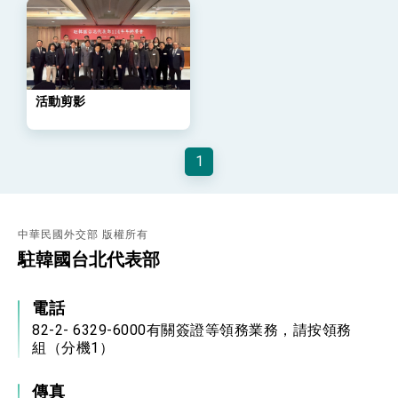
策略小組」跨部會會議
民調顯示多數國人滿意政府外交表現，高度支持
「總合外交」與台歐美日關係深化
總統以「韌性之島，希望之光」為題發表2026新
年談話
總統主持「守護民主台灣國安行動方案」記者
活動剪影
會 強調以實力守護台海和平 以決心掌握國家
命運
變局中 奮起的新臺灣 總統發表國慶演說
1
總統發表執政周年談話 盼面對未來挑戰 堅持
團結 迎風轉型 穩健前行
賴總統就職演說影片
中華民國外交部 版權所有
總統重要談話
駐韓國台北代表部
外交部重要言論
電話
我國政府將在美國亞利桑納州設立「駐鳳凰城辦
事處」，進一步深化台美交流合作
82-2- 6329-6000有關簽證等領務業務，請按領務
組（分機1）
傳真