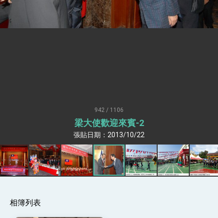
疊加 我輸美2072項產品豁免對等關稅
總統接受「法新社」（AFP）專訪內容
外交部長林佳龍於《外交事務》撰文指出：自由
世界 需要台灣，團結合作方能守護繁榮
外交部長林佳龍出席《台灣光華雜誌》50週年慶
「見證蛻變，分享世界的光華」開幕式，期許數
位轉 型迎向下個50年
總統主持「台美經濟繁榮夥伴對話」記者會 說
明臺美合作三大戰略方向 盼與民主夥伴共同引
領 下一個世代的繁榮
外交部長林佳龍接受印尼「時代雜誌」專訪，闡
述印太安全局勢，籲深化台印尼半導體供應鏈合
942 / 1106
作
外交部長林佳龍午宴歡迎美國聯邦參議員蓋耶哥
梁大使歡迎來賓-2
訪問團
外交部長林佳龍接見美國智庫「德國馬歇爾基金
張貼日期：2013/10/22
會」訪問團一行，深化跨大西洋戰略夥伴關係
臺美經貿談判獲階段性成果 卓揆期勉爭取時間完
成「臺美對等貿易協定」簽署
卓揆：臺美關稅談判階段性結果有助臺灣取得有
利戰略地位 全力支持「臺美對等貿易協定」簽署
外交部與數位發展部攜手合作，整合台灣雄厚數
位實力，達成固邦榮邦目標
相簿列表
外交部長林佳龍主持第35次「參與亞太經濟合作