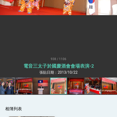
疊加 我輸美2072項產品豁免對等關稅
總統接受「法新社」（AFP）專訪內容
外交部長林佳龍於《外交事務》撰文指出：自由
世界 需要台灣，團結合作方能守護繁榮
外交部長林佳龍出席《台灣光華雜誌》50週年慶
「見證蛻變，分享世界的光華」開幕式，期許數
位轉 型迎向下個50年
總統主持「台美經濟繁榮夥伴對話」記者會 說
明臺美合作三大戰略方向 盼與民主夥伴共同引
領 下一個世代的繁榮
外交部長林佳龍接受印尼「時代雜誌」專訪，闡
述印太安全局勢，籲深化台印尼半導體供應鏈合
938 / 1106
作
副總統接見美參議員蓋耶哥 強調美國是臺灣重
電音三太子於國慶酒會會場表演-2
要合作夥伴
張貼日期：2013/10/22
外交部長林佳龍午宴歡迎美國聯邦參議員蓋耶哥
訪問團
外交部長林佳龍接見美國智庫「德國馬歇爾基金
會」訪問團一行，深化跨大西洋戰略夥伴關係
臺美經貿談判獲階段性成果 卓揆期勉爭取時間完
成「臺美對等貿易協定」簽署
卓揆：臺美關稅談判階段性結果有助臺灣取得有
利戰略地位 全力支持「臺美對等貿易協定」簽署
相簿列表
外交部與數位發展部攜手合作，整合台灣雄厚數