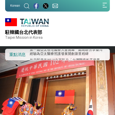
:::
Korean
:::
外交部重要言論
駐韓國台北代表部
我國政府將在美國亞利桑納州設立「駐鳳凰城辦
事處」，進一步深化台美交流合作
Taipei Mission in Korea
第一屆亞太在宅醫療大會開幕 總統盼分享臺灣
經驗為亞太醫療照護發展開創新里程碑
外交部發布WHA文宣影片「台灣醫療點亮世界」
重點消息
及「台灣智慧醫療與健康產業展」預告短片，向
世界展現台灣守護全球健康的創新能量
總統出訪史瓦帝尼返國談話 強調臺灣人有權利
走向世界 盼與理念相近國家共同維護國際秩序
堅定走向世界 賴總統抵達史瓦帝尼王國進行國是
訪問
總統與五院院長新春茶敘 盼化分歧為團結、為
國家邁出合作第一步
總統農曆春節談話
台美貿易協議完成簽署達成6大目標、創5大歷史
性突破 總統強調將以3大面向加速臺灣經濟轉型
升級 籲請立院全力支持並盡速通過
臺美簽署「對等貿易協定」確立對等關稅15%且不