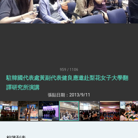
臺美簽署「對等貿易協定」確立對等關稅15%且不
疊加 我輸美2072項產品豁免對等關稅
總統接受「法新社」（AFP）專訪內容
外交部長林佳龍於《外交事務》撰文指出：自由
世界 需要台灣，團結合作方能守護繁榮
外交部長林佳龍出席《台灣光華雜誌》50週年慶
「見證蛻變，分享世界的光華」開幕式，期許數
位轉 型迎向下個50年
總統主持「台美經濟繁榮夥伴對話」記者會 說
明臺美合作三大戰略方向 盼與民主夥伴共同引
領 下一個世代的繁榮
外交部長林佳龍接受印尼「時代雜誌」專訪，闡
述印太安全局勢，籲深化台印尼半導體供應鏈合
959 / 1106
作
外交部長林佳龍午宴歡迎美國聯邦參議員蓋耶哥
駐韓國代表處黃副代表健良應邀赴梨花女子大學翻
訪問團
外交部長林佳龍接見美國智庫「德國馬歇爾基金
譯研究所演講
會」訪問團一行，深化跨大西洋戰略夥伴關係
張貼日期：2013/9/11
臺美經貿談判獲階段性成果 卓揆期勉爭取時間完
成「臺美對等貿易協定」簽署
卓揆：臺美關稅談判階段性結果有助臺灣取得有
利戰略地位 全力支持「臺美對等貿易協定」簽署
外交部與數位發展部攜手合作，整合台灣雄厚數
位實力，達成固邦榮邦目標
外交部長林佳龍主持第35次「參與亞太經濟合作
相簿列表