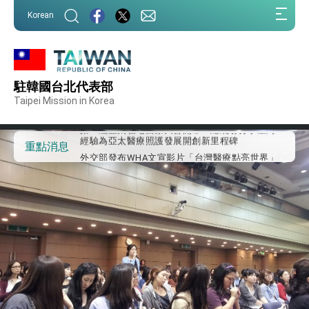
:::
Korean
:::
外交部重要言論
駐韓國台北代表部
我國政府將在美國亞利桑納州設立「駐鳳凰城辦
事處」，進一步深化台美交流合作
Taipei Mission in Korea
第一屆亞太在宅醫療大會開幕 總統盼分享臺灣
經驗為亞太醫療照護發展開創新里程碑
外交部發布WHA文宣影片「台灣醫療點亮世界」
重點消息
及「台灣智慧醫療與健康產業展」預告短片，向
世界展現台灣守護全球健康的創新能量
總統出訪史瓦帝尼返國談話 強調臺灣人有權利
走向世界 盼與理念相近國家共同維護國際秩序
堅定走向世界 賴總統抵達史瓦帝尼王國進行國是
訪問
總統與五院院長新春茶敘 盼化分歧為團結、為
國家邁出合作第一步
總統農曆春節談話
台美貿易協議完成簽署達成6大目標、創5大歷史
性突破 總統強調將以3大面向加速臺灣經濟轉型
升級 籲請立院全力支持並盡速通過