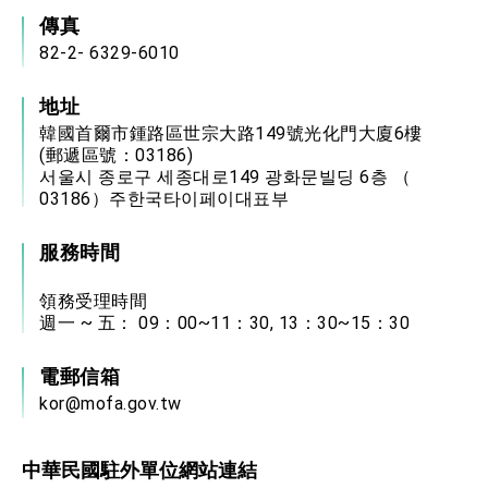
傳真
82-2- 6329-6010
地址
韓國首爾市鍾路區世宗大路149號光化門大廈6樓
(郵遞區號：03186)
서울시 종로구 세종대로149 광화문빌딩 6층 （
03186）주한국타이페이대표부
服務時間
領務受理時間
週一 ~ 五： 09：00~11：30, 13：30~15：30
電郵信箱
kor@mofa.gov.tw
中華民國駐外單位網站連結