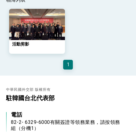
策略小組」跨部會會議
民調顯示多數國人滿意政府外交表現，高度支持
「總合外交」與台歐美日關係深化
總統以「韌性之島，希望之光」為題發表2026新
年談話
總統主持「守護民主台灣國安行動方案」記者
會 強調以實力守護台海和平 以決心掌握國家
命運
活動剪影
變局中 奮起的新臺灣 總統發表國慶演說
總統發表執政周年談話 盼面對未來挑戰 堅持
團結 迎風轉型 穩健前行
1
賴總統就職演說影片
總統重要談話
中華民國外交部 版權所有
駐韓國台北代表部
外交部重要言論
我國政府將在美國亞利桑納州設立「駐鳳凰城辦
事處」，進一步深化台美交流合作
電話
82-2- 6329-6000有關簽證等領務業務，請按領務
組（分機1）