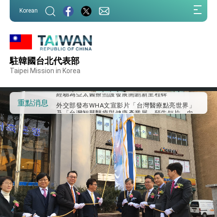
:::
Korean
:::
外交部重要言論
駐韓國台北代表部
我國政府將在美國亞利桑納州設立「駐鳳凰城辦
事處」，進一步深化台美交流合作
Taipei Mission in Korea
第一屆亞太在宅醫療大會開幕 總統盼分享臺灣
經驗為亞太醫療照護發展開創新里程碑
外交部發布WHA文宣影片「台灣醫療點亮世界」
重點消息
及「台灣智慧醫療與健康產業展」預告短片，向
世界展現台灣守護全球健康的創新能量
總統出訪史瓦帝尼返國談話 強調臺灣人有權利
走向世界 盼與理念相近國家共同維護國際秩序
堅定走向世界 賴總統抵達史瓦帝尼王國進行國是
訪問
總統與五院院長新春茶敘 盼化分歧為團結、為
國家邁出合作第一步
總統農曆春節談話
台美貿易協議完成簽署達成6大目標、創5大歷史
性突破 總統強調將以3大面向加速臺灣經濟轉型
升級 籲請立院全力支持並盡速通過
臺美簽署「對等貿易協定」確立對等關稅15%且不