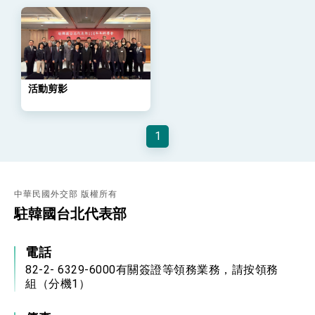
策略小組」跨部會會議
民調顯示多數國人滿意政府外交表現，高度支持
「總合外交」與台歐美日關係深化
總統以「韌性之島，希望之光」為題發表2026新
年談話
總統主持「守護民主台灣國安行動方案」記者
會 強調以實力守護台海和平 以決心掌握國家
活動剪影
命運
變局中 奮起的新臺灣 總統發表國慶演說
總統發表執政周年談話 盼面對未來挑戰 堅持
1
團結 迎風轉型 穩健前行
賴總統就職演說影片
中華民國外交部 版權所有
總統重要談話
駐韓國台北代表部
外交部重要言論
我國政府將在美國亞利桑納州設立「駐鳳凰城辦
電話
事處」，進一步深化台美交流合作
82-2- 6329-6000有關簽證等領務業務，請按領務
組（分機1）