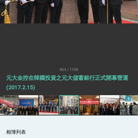
疊加 我輸美2072項產品豁免對等關稅
總統接受「法新社」（AFP）專訪內容
外交部長林佳龍於《外交事務》撰文指出：自由
世界 需要台灣，團結合作方能守護繁榮
外交部長林佳龍出席《台灣光華雜誌》50週年慶
「見證蛻變，分享世界的光華」開幕式，期許數
位轉 型迎向下個50年
總統主持「台美經濟繁榮夥伴對話」記者會 說
明臺美合作三大戰略方向 盼與民主夥伴共同引
領 下一個世代的繁榮
外交部長林佳龍接受印尼「時代雜誌」專訪，闡
述印太安全局勢，籲深化台印尼半導體供應鏈合
863 / 1106
作
外交部長林佳龍午宴歡迎美國聯邦參議員蓋耶哥
元大金控在韓國投資之元大儲蓄銀行正式開幕營運
訪問團
外交部長林佳龍接見美國智庫「德國馬歇爾基金
(2017.2.15)
會」訪問團一行，深化跨大西洋戰略夥伴關係
臺美經貿談判獲階段性成果 卓揆期勉爭取時間完
成「臺美對等貿易協定」簽署
卓揆：臺美關稅談判階段性結果有助臺灣取得有
利戰略地位 全力支持「臺美對等貿易協定」簽署
外交部與數位發展部攜手合作，整合台灣雄厚數
位實力，達成固邦榮邦目標
相簿列表
外交部長林佳龍主持第35次「參與亞太經濟合作