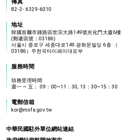
傳真
82-2- 6329-6010
地址
韓國首爾市鍾路區世宗大路149號光化門大廈6樓
(郵遞區號：03186)
서울시 종로구 세종대로149 광화문빌딩 6층 （
03186）주한국타이페이대표부
服務時間
領務受理時間
週一 ~ 五： 09：00~11：30, 13：30~15：30
電郵信箱
kor@mofa.gov.tw
中華民國駐外單位網站連結