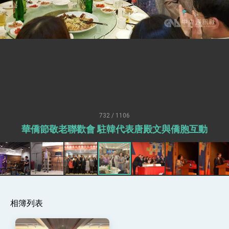
性突破 總統強調將以3大面向加速臺灣經濟轉型
升級 籲請立院全力支持並盡速通過
臺美簽署「對等貿易協定」確立對等關稅15%且不
疊加 我輸美2072項產品豁免對等關稅
總統接受「法新社」（AFP）專訪內容
外交部長林佳龍於《外交事務》撰文指出：自由
世界 需要台灣，團結合作方能守護繁榮
外交部長林佳龍出席《台灣光華雜誌》50週年慶
「見證蛻變，分享世界的光華」開幕式，期許數
位轉 型迎向下個50年
總統主持「台美經濟繁榮夥伴對話」記者會 說
明臺美合作三大戰略方向 盼與民主夥伴共同引
領 下一個世代的繁榮
732 / 1106
外交部長林佳龍接受印尼「時代雜誌」專訪，闡
華僑節敬老聯歡會 駐韓代表唐殿文與僑胞互動
述印太安全局勢，籲深化台印尼半導體供應鏈合
作
外交部長林佳龍午宴歡迎美國聯邦參議員蓋耶哥
訪問團
外交部長林佳龍接見美國智庫「德國馬歇爾基金
會」訪問團一行，深化跨大西洋戰略夥伴關係
臺美經貿談判獲階段性成果 卓揆期勉爭取時間完
成「臺美對等貿易協定」簽署
卓揆：臺美關稅談判階段性結果有助臺灣取得有
相簿列表
利戰略地位 全力支持「臺美對等貿易協定」簽署
外交部與數位發展部攜手合作，整合台灣雄厚數