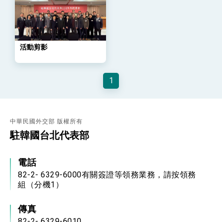
位實力，達成固邦榮邦目標
外交部長林佳龍主持第35次「參與亞太經濟合作
策略小組」跨部會會議
民調顯示多數國人滿意政府外交表現，高度支持
「總合外交」與台歐美日關係深化
活動剪影
總統以「韌性之島，希望之光」為題發表2026新
年談話
總統主持「守護民主台灣國安行動方案」記者
1
會 強調以實力守護台海和平 以決心掌握國家
命運
變局中 奮起的新臺灣 總統發表國慶演說
總統發表執政周年談話 盼面對未來挑戰 堅持
團結 迎風轉型 穩健前行
中華民國外交部 版權所有
駐韓國台北代表部
賴總統就職演說影片
總統重要談話
電話
82-2- 6329-6000有關簽證等領務業務，請按領務
外交部重要言論
組（分機1）
我國政府將在美國亞利桑納州設立「駐鳳凰城辦
事處」，進一步深化台美交流合作
傳真
82-2- 6329-6010