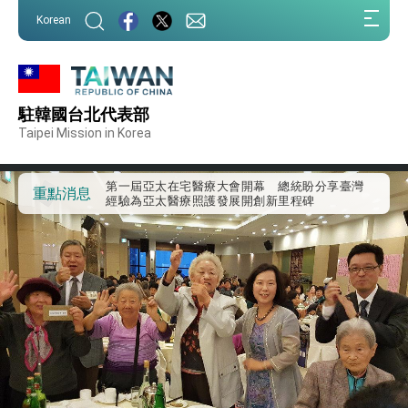
:::
Korean
:::
駐韓國台北代表部
外交部重要言論
Taipei Mission in Korea
我國政府將在美國亞利桑納州設立「駐鳳凰城辦
事處」，進一步深化台美交流合作
第一屆亞太在宅醫療大會開幕 總統盼分享臺灣
重點消息
經驗為亞太醫療照護發展開創新里程碑
外交部發布WHA文宣影片「台灣醫療點亮世界」
及「台灣智慧醫療與健康產業展」預告短片，向
世界展現台灣守護全球健康的創新能量
總統出訪史瓦帝尼返國談話 強調臺灣人有權利
走向世界 盼與理念相近國家共同維護國際秩序
堅定走向世界 賴總統抵達史瓦帝尼王國進行國是
訪問
總統與五院院長新春茶敘 盼化分歧為團結、為
國家邁出合作第一步
總統農曆春節談話
台美貿易協議完成簽署達成6大目標、創5大歷史