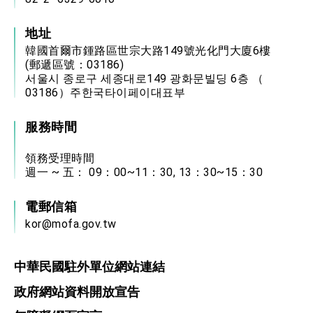
地址
韓國首爾市鍾路區世宗大路149號光化門大廈6樓
(郵遞區號：03186)
서울시 종로구 세종대로149 광화문빌딩 6층 （
03186）주한국타이페이대표부
服務時間
領務受理時間
週一 ~ 五： 09：00~11：30, 13：30~15：30
電郵信箱
kor@mofa.gov.tw
中華民國駐外單位網站連結
政府網站資料開放宣告