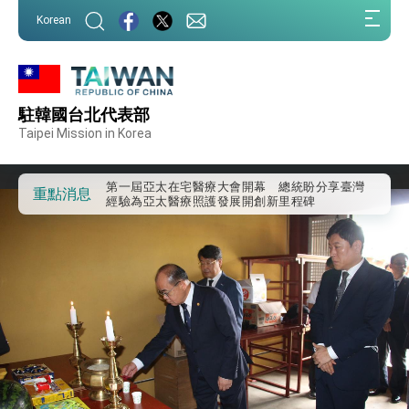
:::
Korean
:::
外交部重要言論
駐韓國台北代表部
我國政府將在美國亞利桑納州設立「駐鳳凰城辦
Taipei Mission in Korea
事處」，進一步深化台美交流合作
第一屆亞太在宅醫療大會開幕 總統盼分享臺灣
經驗為亞太醫療照護發展開創新里程碑
重點消息
外交部發布WHA文宣影片「台灣醫療點亮世界」
及「台灣智慧醫療與健康產業展」預告短片，向
世界展現台灣守護全球健康的創新能量
總統出訪史瓦帝尼返國談話 強調臺灣人有權利
走向世界 盼與理念相近國家共同維護國際秩序
堅定走向世界 賴總統抵達史瓦帝尼王國進行國是
訪問
總統與五院院長新春茶敘 盼化分歧為團結、為
國家邁出合作第一步
總統農曆春節談話
台美貿易協議完成簽署達成6大目標、創5大歷史
性突破 總統強調將以3大面向加速臺灣經濟轉型