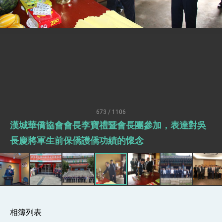
升級 籲請立院全力支持並盡速通過
臺美簽署「對等貿易協定」確立對等關稅15%且不
疊加 我輸美2072項產品豁免對等關稅
總統接受「法新社」（AFP）專訪內容
外交部長林佳龍於《外交事務》撰文指出：自由
世界 需要台灣，團結合作方能守護繁榮
外交部長林佳龍出席《台灣光華雜誌》50週年慶
「見證蛻變，分享世界的光華」開幕式，期許數
位轉 型迎向下個50年
總統主持「台美經濟繁榮夥伴對話」記者會 說
明臺美合作三大戰略方向 盼與民主夥伴共同引
領 下一個世代的繁榮
外交部長林佳龍接受印尼「時代雜誌」專訪，闡
673 / 1106
述印太安全局勢，籲深化台印尼半導體供應鏈合
作
漢城華僑協會會長李寶禮暨會長團參加，表達對吳
副總統接見美參議員蓋耶哥 強調美國是臺灣重
要合作夥伴
長慶將軍生前保僑護僑功績的懷念
外交部長林佳龍午宴歡迎美國聯邦參議員蓋耶哥
訪問團
外交部長林佳龍接見美國智庫「德國馬歇爾基金
會」訪問團一行，深化跨大西洋戰略夥伴關係
臺美經貿談判獲階段性成果 卓揆期勉爭取時間完
成「臺美對等貿易協定」簽署
卓揆：臺美關稅談判階段性結果有助臺灣取得有
相簿列表
利戰略地位 全力支持「臺美對等貿易協定」簽署