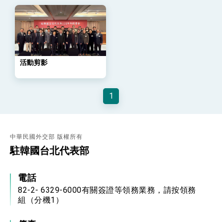
外交部與數位發展部攜手合作，整合台灣雄厚數
位實力，達成固邦榮邦目標
外交部長林佳龍主持第35次「參與亞太經濟合作
策略小組」跨部會會議
民調顯示多數國人滿意政府外交表現，高度支持
「總合外交」與台歐美日關係深化
總統以「韌性之島，希望之光」為題發表2026新
活動剪影
年談話
總統主持「守護民主台灣國安行動方案」記者
會 強調以實力守護台海和平 以決心掌握國家
1
命運
變局中 奮起的新臺灣 總統發表國慶演說
總統發表執政周年談話 盼面對未來挑戰 堅持
團結 迎風轉型 穩健前行
中華民國外交部 版權所有
賴總統就職演說影片
駐韓國台北代表部
總統重要談話
電話
外交部重要言論
82-2- 6329-6000有關簽證等領務業務，請按領務
組（分機1）
我國政府將在美國亞利桑納州設立「駐鳳凰城辦
事處」，進一步深化台美交流合作