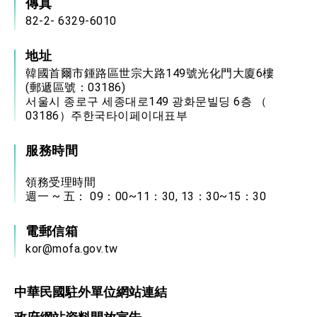
傳真
82-2- 6329-6010
地址
韓國首爾市鍾路區世宗大路149號光化門大廈6樓
(郵遞區號：03186)
서울시 종로구 세종대로149 광화문빌딩 6층 （
03186）주한국타이페이대표부
服務時間
領務受理時間
週一 ~ 五： 09：00~11：30, 13：30~15：30
電郵信箱
kor@mofa.gov.tw
中華民國駐外單位網站連結