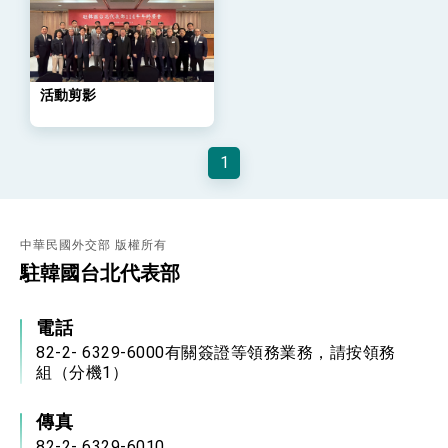
策略小組」跨部會會議
民調顯示多數國人滿意政府外交表現，高度支持
「總合外交」與台歐美日關係深化
總統以「韌性之島，希望之光」為題發表2026新
年談話
活動剪影
總統主持「守護民主台灣國安行動方案」記者
會 強調以實力守護台海和平 以決心掌握國家
命運
變局中 奮起的新臺灣 總統發表國慶演說
1
總統發表執政周年談話 盼面對未來挑戰 堅持
團結 迎風轉型 穩健前行
賴總統就職演說影片
中華民國外交部 版權所有
駐韓國台北代表部
總統重要談話
外交部重要言論
電話
我國政府將在美國亞利桑納州設立「駐鳳凰城辦
82-2- 6329-6000有關簽證等領務業務，請按領務
事處」，進一步深化台美交流合作
組（分機1）
傳真
82-2- 6329-6010