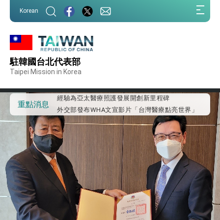
:::
Korean
:::
外交部重要言論
駐韓國台北代表部
我國政府將在美國亞利桑納州設立「駐鳳凰城辦
事處」，進一步深化台美交流合作
Taipei Mission in Korea
第一屆亞太在宅醫療大會開幕 總統盼分享臺灣
經驗為亞太醫療照護發展開創新里程碑
外交部發布WHA文宣影片「台灣醫療點亮世界」
重點消息
及「台灣智慧醫療與健康產業展」預告短片，向
世界展現台灣守護全球健康的創新能量
總統出訪史瓦帝尼返國談話 強調臺灣人有權利
走向世界 盼與理念相近國家共同維護國際秩序
堅定走向世界 賴總統抵達史瓦帝尼王國進行國是
訪問
總統與五院院長新春茶敘 盼化分歧為團結、為
國家邁出合作第一步
總統農曆春節談話
台美貿易協議完成簽署達成6大目標、創5大歷史
性突破 總統強調將以3大面向加速臺灣經濟轉型
升級 籲請立院全力支持並盡速通過
臺美簽署「對等貿易協定」確立對等關稅15%且不