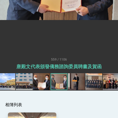
疊加 我輸美2072項產品豁免對等關稅
總統接受「法新社」（AFP）專訪內容
外交部長林佳龍於《外交事務》撰文指出：自由
世界 需要台灣，團結合作方能守護繁榮
外交部長林佳龍出席《台灣光華雜誌》50週年慶
「見證蛻變，分享世界的光華」開幕式，期許數
位轉 型迎向下個50年
總統主持「台美經濟繁榮夥伴對話」記者會 說
明臺美合作三大戰略方向 盼與民主夥伴共同引
領 下一個世代的繁榮
外交部長林佳龍接受印尼「時代雜誌」專訪，闡
述印太安全局勢，籲深化台印尼半導體供應鏈合
559 / 1106
作
外交部長林佳龍午宴歡迎美國聯邦參議員蓋耶哥
唐殿文代表頒發僑務諮詢委員聘書及賀函
訪問團
外交部長林佳龍接見美國智庫「德國馬歇爾基金
會」訪問團一行，深化跨大西洋戰略夥伴關係
臺美經貿談判獲階段性成果 卓揆期勉爭取時間完
成「臺美對等貿易協定」簽署
卓揆：臺美關稅談判階段性結果有助臺灣取得有
利戰略地位 全力支持「臺美對等貿易協定」簽署
相簿列表
外交部與數位發展部攜手合作，整合台灣雄厚數
位實力，達成固邦榮邦目標
外交部長林佳龍主持第35次「參與亞太經濟合作