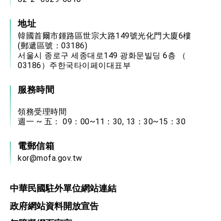
地址
韓國首爾市鍾路區世宗大路149號光化門大廈6樓
(郵遞區號：03186)
서울시 종로구 세종대로149 광화문빌딩 6층 （
03186）주한국타이페이대표부
服務時間
領務受理時間
週一 ~ 五： 09：00~11：30, 13：30~15：30
電郵信箱
kor@mofa.gov.tw
中華民國駐外單位網站連結
政府網站資料開放宣告