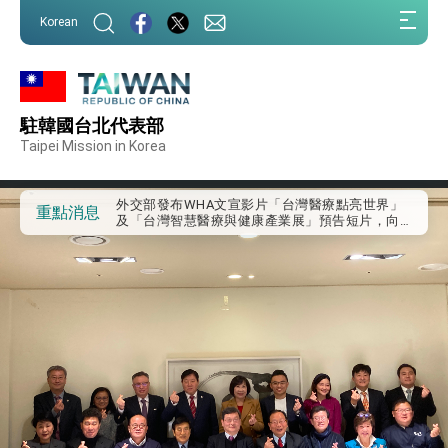
:::
Korean
:::
外交部重要言論
駐韓國台北代表部
我國政府將在美國亞利桑納州設立「駐鳳凰城辦
事處」，進一步深化台美交流合作
Taipei Mission in Korea
第一屆亞太在宅醫療大會開幕 總統盼分享臺灣
經驗為亞太醫療照護發展開創新里程碑
外交部發布WHA文宣影片「台灣醫療點亮世界」
重點消息
及「台灣智慧醫療與健康產業展」預告短片，向
世界展現台灣守護全球健康的創新能量
總統出訪史瓦帝尼返國談話 強調臺灣人有權利
走向世界 盼與理念相近國家共同維護國際秩序
堅定走向世界 賴總統抵達史瓦帝尼王國進行國是
訪問
總統與五院院長新春茶敘 盼化分歧為團結、為
國家邁出合作第一步
總統農曆春節談話
台美貿易協議完成簽署達成6大目標、創5大歷史
性突破 總統強調將以3大面向加速臺灣經濟轉型
升級 籲請立院全力支持並盡速通過
臺美簽署「對等貿易協定」確立對等關稅15%且不