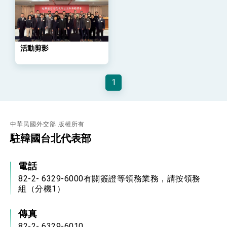
策略小組」跨部會會議
民調顯示多數國人滿意政府外交表現，高度支持
「總合外交」與台歐美日關係深化
總統以「韌性之島，希望之光」為題發表2026新
年談話
活動剪影
總統主持「守護民主台灣國安行動方案」記者
會 強調以實力守護台海和平 以決心掌握國家
命運
變局中 奮起的新臺灣 總統發表國慶演說
1
總統發表執政周年談話 盼面對未來挑戰 堅持
團結 迎風轉型 穩健前行
賴總統就職演說影片
中華民國外交部 版權所有
駐韓國台北代表部
總統重要談話
外交部重要言論
電話
我國政府將在美國亞利桑納州設立「駐鳳凰城辦
82-2- 6329-6000有關簽證等領務業務，請按領務
事處」，進一步深化台美交流合作
組（分機1）
傳真
82-2- 6329-6010