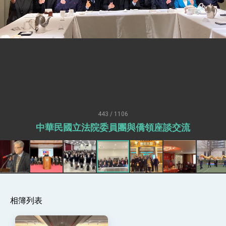
疊加 我輸美2072項產品豁免對等關稅
總統接受「法新社」（AFP）專訪內容
外交部長林佳龍於《外交事務》撰文指出：自由
世界 需要台灣，團結合作方能守護繁榮
外交部長林佳龍出席《台灣光華雜誌》50週年慶
「見證蛻變，分享世界的光華」開幕式，期許數
位轉 型迎向下個50年
總統主持「台美經濟繁榮夥伴對話」記者會 說
明臺美合作三大戰略方向 盼與民主夥伴共同引
領 下一個世代的繁榮
外交部長林佳龍接受印尼「時代雜誌」專訪，闡
述印太安全局勢，籲深化台印尼半導體供應鏈合
443 / 1106
作
外交部長林佳龍午宴歡迎美國聯邦參議員蓋耶哥
中華民國立法院委員團與僑領座談交流
訪問團
外交部長林佳龍接見美國智庫「德國馬歇爾基金
會」訪問團一行，深化跨大西洋戰略夥伴關係
臺美經貿談判獲階段性成果 卓揆期勉爭取時間完
成「臺美對等貿易協定」簽署
卓揆：臺美關稅談判階段性結果有助臺灣取得有
利戰略地位 全力支持「臺美對等貿易協定」簽署
相簿列表
外交部與數位發展部攜手合作，整合台灣雄厚數
位實力，達成固邦榮邦目標
外交部長林佳龍主持第35次「參與亞太經濟合作