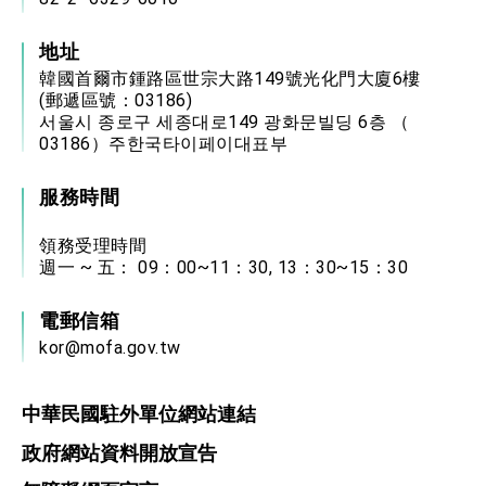
地址
韓國首爾市鍾路區世宗大路149號光化門大廈6樓
(郵遞區號：03186)
서울시 종로구 세종대로149 광화문빌딩 6층 （
03186）주한국타이페이대표부
服務時間
領務受理時間
週一 ~ 五： 09：00~11：30, 13：30~15：30
電郵信箱
kor@mofa.gov.tw
中華民國駐外單位網站連結
政府網站資料開放宣告