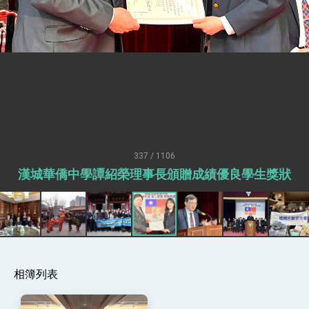
疊加 我輸美2072項產品豁免對等關稅
總統接受「法新社」（AFP）專訪內容
外交部長林佳龍於《外交事務》撰文指出：自由
世界 需要台灣，團結合作方能守護繁榮
外交部長林佳龍出席《台灣光華雜誌》50週年慶
「見證蛻變，分享世界的光華」開幕式，期許數
位轉 型迎向下個50年
總統主持「台美經濟繁榮夥伴對話」記者會 說
明臺美合作三大戰略方向 盼與民主夥伴共同引
領 下一個世代的繁榮
外交部長林佳龍接受印尼「時代雜誌」專訪，闡
述印太安全局勢，籲深化台印尼半導體供應鏈合
337 / 1106
作
副總統接見美參議員蓋耶哥 強調美國是臺灣重
漢城華僑中學譚紹榮理事長頒贈成績優良學生獎狀
要合作夥伴
外交部長林佳龍午宴歡迎美國聯邦參議員蓋耶哥
訪問團
外交部長林佳龍接見美國智庫「德國馬歇爾基金
會」訪問團一行，深化跨大西洋戰略夥伴關係
臺美經貿談判獲階段性成果 卓揆期勉爭取時間完
成「臺美對等貿易協定」簽署
相簿列表
卓揆：臺美關稅談判階段性結果有助臺灣取得有
利戰略地位 全力支持「臺美對等貿易協定」簽署
外交部與數位發展部攜手合作，整合台灣雄厚數