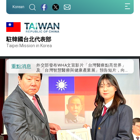
:::
Korean
:::
外交部重要言論
駐韓國台北代表部
我國政府將在美國亞利桑納州設立「駐鳳凰城辦
事處」，進一步深化台美交流合作
Taipei Mission in Korea
第一屆亞太在宅醫療大會開幕 總統盼分享臺灣
經驗為亞太醫療照護發展開創新里程碑
外交部發布WHA文宣影片「台灣醫療點亮世界」
重點消息
及「台灣智慧醫療與健康產業展」預告短片，向
世界展現台灣守護全球健康的創新能量
總統出訪史瓦帝尼返國談話 強調臺灣人有權利
走向世界 盼與理念相近國家共同維護國際秩序
堅定走向世界 賴總統抵達史瓦帝尼王國進行國是
訪問
總統與五院院長新春茶敘 盼化分歧為團結、為
國家邁出合作第一步
總統農曆春節談話
台美貿易協議完成簽署達成6大目標、創5大歷史
性突破 總統強調將以3大面向加速臺灣經濟轉型
升級 籲請立院全力支持並盡速通過
臺美簽署「對等貿易協定」確立對等關稅15%且不