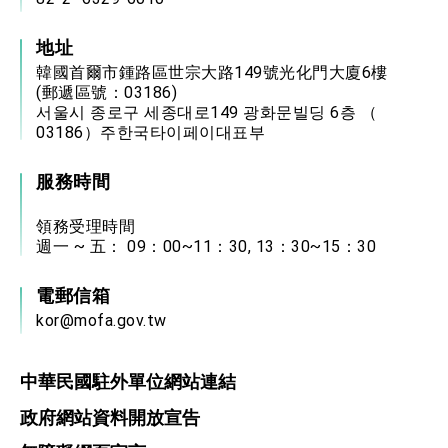
地址
韓國首爾市鍾路區世宗大路149號光化門大廈6樓
(郵遞區號：03186)
서울시 종로구 세종대로149 광화문빌딩 6층 （
03186）주한국타이페이대표부
服務時間
領務受理時間
週一 ~ 五： 09：00~11：30, 13：30~15：30
電郵信箱
kor@mofa.gov.tw
中華民國駐外單位網站連結
政府網站資料開放宣告