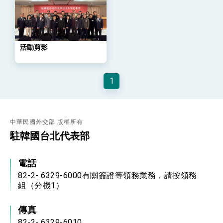
位實力，達成固邦榮邦目標
外交部長林佳龍主持第35次「參與亞太經濟合作
策略小組」跨部會會議
民調顯示多數國人滿意政府外交表現，高度支持
「總合外交」與台歐美日關係深化
活動剪影
總統以「韌性之島，希望之光」為題發表2026新
年談話
總統主持「守護民主台灣國安行動方案」記者
1
會 強調以實力守護台海和平 以決心掌握國家
命運
變局中 奮起的新臺灣 總統發表國慶演說
總統發表執政周年談話 盼面對未來挑戰 堅持
團結 迎風轉型 穩健前行
中華民國外交部 版權所有
駐韓國台北代表部
賴總統就職演說影片
總統重要談話
電話
82-2- 6329-6000有關簽證等領務業務，請按領務
外交部重要言論
組（分機1）
我國政府將在美國亞利桑納州設立「駐鳳凰城辦
事處」，進一步深化台美交流合作
傳真
82-2- 6329-6010