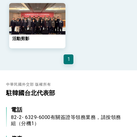
策略小組」跨部會會議
民調顯示多數國人滿意政府外交表現，高度支持
「總合外交」與台歐美日關係深化
總統以「韌性之島，希望之光」為題發表2026新
年談話
總統主持「守護民主台灣國安行動方案」記者
會 強調以實力守護台海和平 以決心掌握國家
活動剪影
命運
變局中 奮起的新臺灣 總統發表國慶演說
總統發表執政周年談話 盼面對未來挑戰 堅持
1
團結 迎風轉型 穩健前行
賴總統就職演說影片
總統重要談話
中華民國外交部 版權所有
駐韓國台北代表部
外交部重要言論
我國政府將在美國亞利桑納州設立「駐鳳凰城辦
電話
事處」，進一步深化台美交流合作
82-2- 6329-6000有關簽證等領務業務，請按領務
組（分機1）