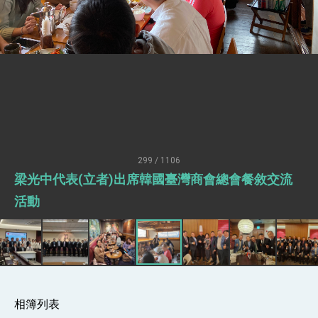
疊加 我輸美2072項產品豁免對等關稅
總統接受「法新社」（AFP）專訪內容
外交部長林佳龍於《外交事務》撰文指出：自由
世界 需要台灣，團結合作方能守護繁榮
外交部長林佳龍出席《台灣光華雜誌》50週年慶
「見證蛻變，分享世界的光華」開幕式，期許數
位轉 型迎向下個50年
總統主持「台美經濟繁榮夥伴對話」記者會 說
明臺美合作三大戰略方向 盼與民主夥伴共同引
領 下一個世代的繁榮
外交部長林佳龍接受印尼「時代雜誌」專訪，闡
述印太安全局勢，籲深化台印尼半導體供應鏈合
299 / 1106
作
外交部長林佳龍午宴歡迎美國聯邦參議員蓋耶哥
梁光中代表(立者)出席韓國臺灣商會總會餐敘交流
訪問團
外交部長林佳龍接見美國智庫「德國馬歇爾基金
活動
會」訪問團一行，深化跨大西洋戰略夥伴關係
臺美經貿談判獲階段性成果 卓揆期勉爭取時間完
成「臺美對等貿易協定」簽署
卓揆：臺美關稅談判階段性結果有助臺灣取得有
利戰略地位 全力支持「臺美對等貿易協定」簽署
外交部與數位發展部攜手合作，整合台灣雄厚數
位實力，達成固邦榮邦目標
相簿列表
外交部長林佳龍主持第35次「參與亞太經濟合作