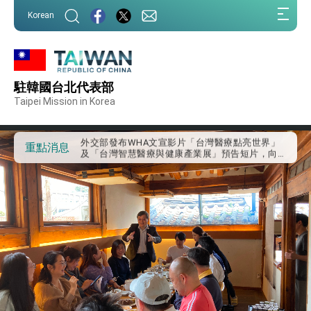
:::
Korean
:::
外交部重要言論
駐韓國台北代表部
我國政府將在美國亞利桑納州設立「駐鳳凰城辦
事處」，進一步深化台美交流合作
Taipei Mission in Korea
第一屆亞太在宅醫療大會開幕 總統盼分享臺灣
經驗為亞太醫療照護發展開創新里程碑
外交部發布WHA文宣影片「台灣醫療點亮世界」
重點消息
及「台灣智慧醫療與健康產業展」預告短片，向
世界展現台灣守護全球健康的創新能量
總統出訪史瓦帝尼返國談話 強調臺灣人有權利
走向世界 盼與理念相近國家共同維護國際秩序
堅定走向世界 賴總統抵達史瓦帝尼王國進行國是
訪問
總統與五院院長新春茶敘 盼化分歧為團結、為
國家邁出合作第一步
總統農曆春節談話
台美貿易協議完成簽署達成6大目標、創5大歷史
性突破 總統強調將以3大面向加速臺灣經濟轉型
升級 籲請立院全力支持並盡速通過
臺美簽署「對等貿易協定」確立對等關稅15%且不