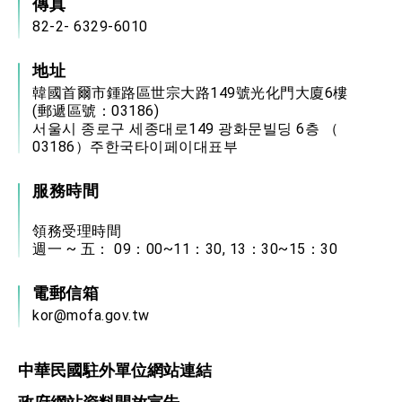
傳真
82-2- 6329-6010
地址
韓國首爾市鍾路區世宗大路149號光化門大廈6樓
(郵遞區號：03186)
서울시 종로구 세종대로149 광화문빌딩 6층 （
03186）주한국타이페이대표부
服務時間
領務受理時間
週一 ~ 五： 09：00~11：30, 13：30~15：30
電郵信箱
kor@mofa.gov.tw
中華民國駐外單位網站連結