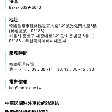
傳真
82-2- 6329-6010
地址
韓國首爾市鍾路區世宗大路149號光化門大廈6樓
(郵遞區號：03186)
서울시 종로구 세종대로149 광화문빌딩 6층 （
03186）주한국타이페이대표부
服務時間
領務受理時間
週一 ~ 五： 09：00~11：30, 13：30~15：30
電郵信箱
kor@mofa.gov.tw
中華民國駐外單位網站連結