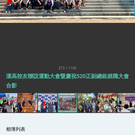
疊加 我輸美2072項產品豁免對等關稅
總統接受「法新社」（AFP）專訪內容
外交部長林佳龍於《外交事務》撰文指出：自由
世界 需要台灣，團結合作方能守護繁榮
外交部長林佳龍出席《台灣光華雜誌》50週年慶
「見證蛻變，分享世界的光華」開幕式，期許數
位轉 型迎向下個50年
總統主持「台美經濟繁榮夥伴對話」記者會 說
明臺美合作三大戰略方向 盼與民主夥伴共同引
領 下一個世代的繁榮
外交部長林佳龍接受印尼「時代雜誌」專訪，闡
述印太安全局勢，籲深化台印尼半導體供應鏈合
272 / 1106
作
副總統接見美參議員蓋耶哥 強調美國是臺灣重
漢高校友聯誼運動大會暨慶祝520正副總統就職大會
要合作夥伴
外交部長林佳龍午宴歡迎美國聯邦參議員蓋耶哥
合影
訪問團
外交部長林佳龍接見美國智庫「德國馬歇爾基金
會」訪問團一行，深化跨大西洋戰略夥伴關係
臺美經貿談判獲階段性成果 卓揆期勉爭取時間完
成「臺美對等貿易協定」簽署
卓揆：臺美關稅談判階段性結果有助臺灣取得有
利戰略地位 全力支持「臺美對等貿易協定」簽署
相簿列表
外交部與數位發展部攜手合作，整合台灣雄厚數