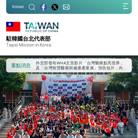
:::
Korean
:::
外交部重要言論
駐韓國台北代表部
我國政府將在美國亞利桑納州設立「駐鳳凰城辦
事處」，進一步深化台美交流合作
Taipei Mission in Korea
第一屆亞太在宅醫療大會開幕 總統盼分享臺灣
經驗為亞太醫療照護發展開創新里程碑
外交部發布WHA文宣影片「台灣醫療點亮世界」
重點消息
及「台灣智慧醫療與健康產業展」預告短片，向
世界展現台灣守護全球健康的創新能量
總統出訪史瓦帝尼返國談話 強調臺灣人有權利
走向世界 盼與理念相近國家共同維護國際秩序
堅定走向世界 賴總統抵達史瓦帝尼王國進行國是
訪問
總統與五院院長新春茶敘 盼化分歧為團結、為
國家邁出合作第一步
總統農曆春節談話
台美貿易協議完成簽署達成6大目標、創5大歷史
性突破 總統強調將以3大面向加速臺灣經濟轉型
升級 籲請立院全力支持並盡速通過
臺美簽署「對等貿易協定」確立對等關稅15%且不