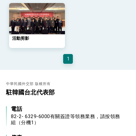
位實力，達成固邦榮邦目標
外交部長林佳龍主持第35次「參與亞太經濟合作
策略小組」跨部會會議
民調顯示多數國人滿意政府外交表現，高度支持
「總合外交」與台歐美日關係深化
總統以「韌性之島，希望之光」為題發表2026新
年談話
活動剪影
總統主持「守護民主台灣國安行動方案」記者
會 強調以實力守護台海和平 以決心掌握國家
命運
1
變局中 奮起的新臺灣 總統發表國慶演說
總統發表執政周年談話 盼面對未來挑戰 堅持
團結 迎風轉型 穩健前行
賴總統就職演說影片
中華民國外交部 版權所有
駐韓國台北代表部
總統重要談話
電話
外交部重要言論
82-2- 6329-6000有關簽證等領務業務，請按領務
我國政府將在美國亞利桑納州設立「駐鳳凰城辦
組（分機1）
事處」，進一步深化台美交流合作