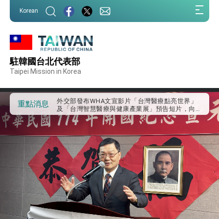
:::
Korean
:::
外交部重要言論
駐韓國台北代表部
我國政府將在美國亞利桑納州設立「駐鳳凰城辦
事處」，進一步深化台美交流合作
Taipei Mission in Korea
第一屆亞太在宅醫療大會開幕 總統盼分享臺灣
經驗為亞太醫療照護發展開創新里程碑
外交部發布WHA文宣影片「台灣醫療點亮世界」
重點消息
及「台灣智慧醫療與健康產業展」預告短片，向
世界展現台灣守護全球健康的創新能量
總統出訪史瓦帝尼返國談話 強調臺灣人有權利
走向世界 盼與理念相近國家共同維護國際秩序
堅定走向世界 賴總統抵達史瓦帝尼王國進行國是
訪問
總統與五院院長新春茶敘 盼化分歧為團結、為
國家邁出合作第一步
總統農曆春節談話
台美貿易協議完成簽署達成6大目標、創5大歷史
性突破 總統強調將以3大面向加速臺灣經濟轉型
升級 籲請立院全力支持並盡速通過
臺美簽署「對等貿易協定」確立對等關稅15%且不