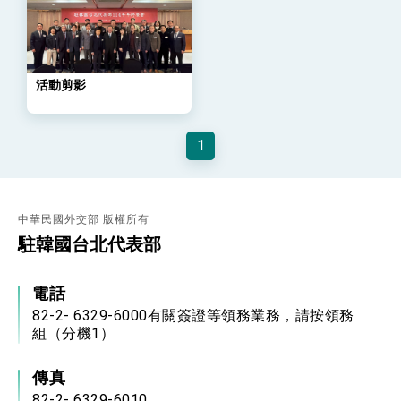
策略小組」跨部會會議
民調顯示多數國人滿意政府外交表現，高度支持
「總合外交」與台歐美日關係深化
總統以「韌性之島，希望之光」為題發表2026新
年談話
活動剪影
總統主持「守護民主台灣國安行動方案」記者
會 強調以實力守護台海和平 以決心掌握國家
命運
變局中 奮起的新臺灣 總統發表國慶演說
1
總統發表執政周年談話 盼面對未來挑戰 堅持
團結 迎風轉型 穩健前行
賴總統就職演說影片
中華民國外交部 版權所有
駐韓國台北代表部
總統重要談話
外交部重要言論
電話
我國政府將在美國亞利桑納州設立「駐鳳凰城辦
82-2- 6329-6000有關簽證等領務業務，請按領務
事處」，進一步深化台美交流合作
組（分機1）
傳真
82-2- 6329-6010