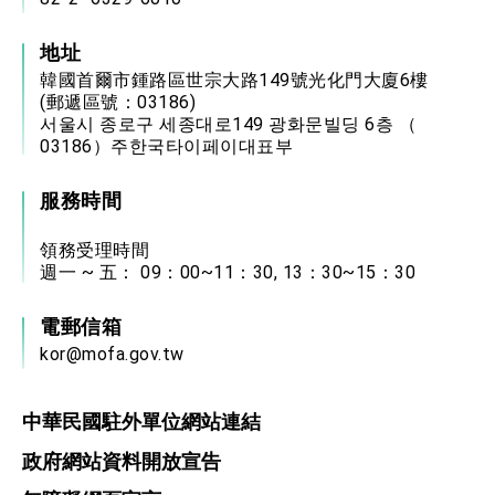
地址
韓國首爾市鍾路區世宗大路149號光化門大廈6樓
(郵遞區號：03186)
서울시 종로구 세종대로149 광화문빌딩 6층 （
03186）주한국타이페이대표부
服務時間
領務受理時間
週一 ~ 五： 09：00~11：30, 13：30~15：30
電郵信箱
kor@mofa.gov.tw
中華民國駐外單位網站連結
政府網站資料開放宣告