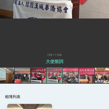
疊加 我輸美2072項產品豁免對等關稅
總統接受「法新社」（AFP）專訪內容
外交部長林佳龍於《外交事務》撰文指出：自由
世界 需要台灣，團結合作方能守護繁榮
外交部長林佳龍出席《台灣光華雜誌》50週年慶
「見證蛻變，分享世界的光華」開幕式，期許數
位轉 型迎向下個50年
總統主持「台美經濟繁榮夥伴對話」記者會 說
明臺美合作三大戰略方向 盼與民主夥伴共同引
領 下一個世代的繁榮
外交部長林佳龍接受印尼「時代雜誌」專訪，闡
述印太安全局勢，籲深化台印尼半導體供應鏈合
159 / 1106
作
外交部長林佳龍午宴歡迎美國聯邦參議員蓋耶哥
大使致詞
訪問團
外交部長林佳龍接見美國智庫「德國馬歇爾基金
會」訪問團一行，深化跨大西洋戰略夥伴關係
臺美經貿談判獲階段性成果 卓揆期勉爭取時間完
成「臺美對等貿易協定」簽署
卓揆：臺美關稅談判階段性結果有助臺灣取得有
利戰略地位 全力支持「臺美對等貿易協定」簽署
相簿列表
外交部與數位發展部攜手合作，整合台灣雄厚數
位實力，達成固邦榮邦目標
外交部長林佳龍主持第35次「參與亞太經濟合作