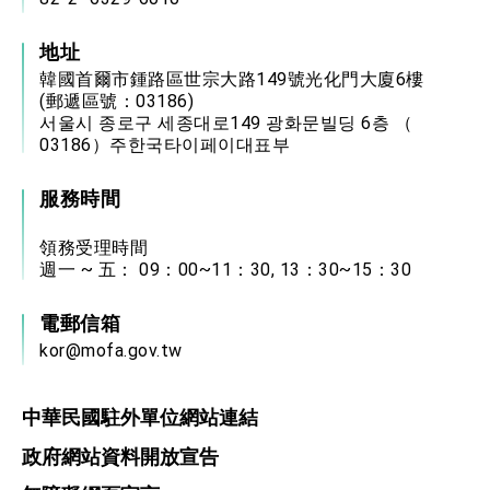
地址
韓國首爾市鍾路區世宗大路149號光化門大廈6樓
(郵遞區號：03186)
서울시 종로구 세종대로149 광화문빌딩 6층 （
03186）주한국타이페이대표부
服務時間
領務受理時間
週一 ~ 五： 09：00~11：30, 13：30~15：30
電郵信箱
kor@mofa.gov.tw
中華民國駐外單位網站連結
政府網站資料開放宣告