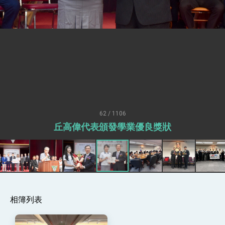
性突破 總統強調將以3大面向加速臺灣經濟轉型
升級 籲請立院全力支持並盡速通過
臺美簽署「對等貿易協定」確立對等關稅15%且不
疊加 我輸美2072項產品豁免對等關稅
總統接受「法新社」（AFP）專訪內容
外交部長林佳龍於《外交事務》撰文指出：自由
世界 需要台灣，團結合作方能守護繁榮
外交部長林佳龍出席《台灣光華雜誌》50週年慶
「見證蛻變，分享世界的光華」開幕式，期許數
位轉 型迎向下個50年
總統主持「台美經濟繁榮夥伴對話」記者會 說
明臺美合作三大戰略方向 盼與民主夥伴共同引
62 / 1106
領 下一個世代的繁榮
外交部長林佳龍接受印尼「時代雜誌」專訪，闡
丘高偉代表頒發學業優良獎狀
述印太安全局勢，籲深化台印尼半導體供應鏈合
作
外交部長林佳龍午宴歡迎美國聯邦參議員蓋耶哥
訪問團
外交部長林佳龍接見美國智庫「德國馬歇爾基金
會」訪問團一行，深化跨大西洋戰略夥伴關係
臺美經貿談判獲階段性成果 卓揆期勉爭取時間完
成「臺美對等貿易協定」簽署
相簿列表
卓揆：臺美關稅談判階段性結果有助臺灣取得有
利戰略地位 全力支持「臺美對等貿易協定」簽署
外交部與數位發展部攜手合作，整合台灣雄厚數