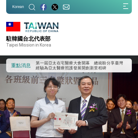
:::
Korean
:::
駐韓國台北代表部
外交部重要言論
Taipei Mission in Korea
我國政府將在美國亞利桑納州設立「駐鳳凰城辦
事處」，進一步深化台美交流合作
第一屆亞太在宅醫療大會開幕 總統盼分享臺灣
重點消息
經驗為亞太醫療照護發展開創新里程碑
外交部發布WHA文宣影片「台灣醫療點亮世界」
及「台灣智慧醫療與健康產業展」預告短片，向
世界展現台灣守護全球健康的創新能量
總統出訪史瓦帝尼返國談話 強調臺灣人有權利
走向世界 盼與理念相近國家共同維護國際秩序
堅定走向世界 賴總統抵達史瓦帝尼王國進行國是
訪問
總統與五院院長新春茶敘 盼化分歧為團結、為
國家邁出合作第一步
總統農曆春節談話
台美貿易協議完成簽署達成6大目標、創5大歷史