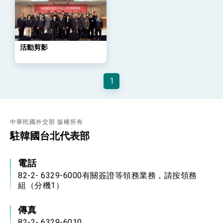
位實力，達成固邦榮邦目標
外交部長林佳龍主持第35次「參與亞太經濟合作
策略小組」跨部會會議
民調顯示多數國人滿意政府外交表現，高度支持
「總合外交」與台歐美日關係深化
活動剪影
總統以「韌性之島，希望之光」為題發表2026新
年談話
總統主持「守護民主台灣國安行動方案」記者
1
會 強調以實力守護台海和平 以決心掌握國家
命運
變局中 奮起的新臺灣 總統發表國慶演說
總統發表執政周年談話 盼面對未來挑戰 堅持
團結 迎風轉型 穩健前行
中華民國外交部 版權所有
駐韓國台北代表部
賴總統就職演說影片
總統重要談話
電話
82-2- 6329-6000有關簽證等領務業務，請按領務
外交部重要言論
組（分機1）
我國政府將在美國亞利桑納州設立「駐鳳凰城辦
事處」，進一步深化台美交流合作
傳真
82-2- 6329-6010