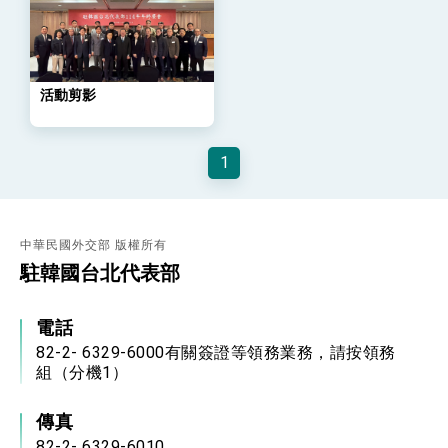
位實力，達成固邦榮邦目標
外交部長林佳龍主持第35次「參與亞太經濟合作
策略小組」跨部會會議
民調顯示多數國人滿意政府外交表現，高度支持
「總合外交」與台歐美日關係深化
活動剪影
總統以「韌性之島，希望之光」為題發表2026新
年談話
總統主持「守護民主台灣國安行動方案」記者
1
會 強調以實力守護台海和平 以決心掌握國家
命運
變局中 奮起的新臺灣 總統發表國慶演說
總統發表執政周年談話 盼面對未來挑戰 堅持
團結 迎風轉型 穩健前行
中華民國外交部 版權所有
駐韓國台北代表部
賴總統就職演說影片
總統重要談話
電話
82-2- 6329-6000有關簽證等領務業務，請按領務
外交部重要言論
組（分機1）
我國政府將在美國亞利桑納州設立「駐鳳凰城辦
事處」，進一步深化台美交流合作
傳真
82-2- 6329-6010