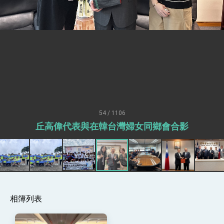
性突破 總統強調將以3大面向加速臺灣經濟轉型
升級 籲請立院全力支持並盡速通過
臺美簽署「對等貿易協定」確立對等關稅15%且不
疊加 我輸美2072項產品豁免對等關稅
總統接受「法新社」（AFP）專訪內容
外交部長林佳龍於《外交事務》撰文指出：自由
世界 需要台灣，團結合作方能守護繁榮
外交部長林佳龍出席《台灣光華雜誌》50週年慶
「見證蛻變，分享世界的光華」開幕式，期許數
位轉 型迎向下個50年
總統主持「台美經濟繁榮夥伴對話」記者會 說
明臺美合作三大戰略方向 盼與民主夥伴共同引
54 / 1106
領 下一個世代的繁榮
外交部長林佳龍接受印尼「時代雜誌」專訪，闡
丘高偉代表與在韓台灣婦女同鄉會合影
述印太安全局勢，籲深化台印尼半導體供應鏈合
作
外交部長林佳龍午宴歡迎美國聯邦參議員蓋耶哥
訪問團
外交部長林佳龍接見美國智庫「德國馬歇爾基金
會」訪問團一行，深化跨大西洋戰略夥伴關係
臺美經貿談判獲階段性成果 卓揆期勉爭取時間完
成「臺美對等貿易協定」簽署
相簿列表
卓揆：臺美關稅談判階段性結果有助臺灣取得有
利戰略地位 全力支持「臺美對等貿易協定」簽署
外交部與數位發展部攜手合作，整合台灣雄厚數