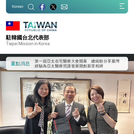
:::
Korean
:::
駐韓國台北代表部
外交部重要言論
Taipei Mission in Korea
我國政府將在美國亞利桑納州設立「駐鳳凰城辦
事處」，進一步深化台美交流合作
第一屆亞太在宅醫療大會開幕 總統盼分享臺灣
重點消息
經驗為亞太醫療照護發展開創新里程碑
外交部發布WHA文宣影片「台灣醫療點亮世界」
及「台灣智慧醫療與健康產業展」預告短片，向
世界展現台灣守護全球健康的創新能量
總統出訪史瓦帝尼返國談話 強調臺灣人有權利
走向世界 盼與理念相近國家共同維護國際秩序
堅定走向世界 賴總統抵達史瓦帝尼王國進行國是
訪問
總統與五院院長新春茶敘 盼化分歧為團結、為
國家邁出合作第一步
總統農曆春節談話
台美貿易協議完成簽署達成6大目標、創5大歷史