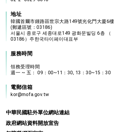
地址
韓國首爾市鍾路區世宗大路149號光化門大廈6樓
(郵遞區號：03186)
서울시 종로구 세종대로149 광화문빌딩 6층 （
03186）주한국타이페이대표부
服務時間
領務受理時間
週一 ~ 五： 09：00~11：30, 13：30~15：30
電郵信箱
kor@mofa.gov.tw
中華民國駐外單位網站連結
政府網站資料開放宣告