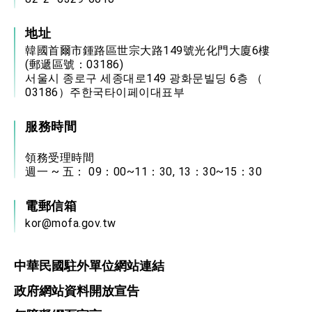
地址
韓國首爾市鍾路區世宗大路149號光化門大廈6樓
(郵遞區號：03186)
서울시 종로구 세종대로149 광화문빌딩 6층 （
03186）주한국타이페이대표부
服務時間
領務受理時間
週一 ~ 五： 09：00~11：30, 13：30~15：30
電郵信箱
kor@mofa.gov.tw
中華民國駐外單位網站連結
政府網站資料開放宣告