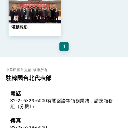
位實力，達成固邦榮邦目標
外交部長林佳龍主持第35次「參與亞太經濟合作
策略小組」跨部會會議
民調顯示多數國人滿意政府外交表現，高度支持
「總合外交」與台歐美日關係深化
活動剪影
總統以「韌性之島，希望之光」為題發表2026新
年談話
總統主持「守護民主台灣國安行動方案」記者
1
會 強調以實力守護台海和平 以決心掌握國家
命運
變局中 奮起的新臺灣 總統發表國慶演說
總統發表執政周年談話 盼面對未來挑戰 堅持
團結 迎風轉型 穩健前行
中華民國外交部 版權所有
駐韓國台北代表部
賴總統就職演說影片
總統重要談話
電話
82-2- 6329-6000有關簽證等領務業務，請按領務
外交部重要言論
組（分機1）
我國政府將在美國亞利桑納州設立「駐鳳凰城辦
事處」，進一步深化台美交流合作
傳真
82-2- 6329-6010