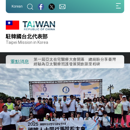
:::
Korean
:::
駐韓國台北代表部
外交部重要言論
Taipei Mission in Korea
我國政府將在美國亞利桑納州設立「駐鳳凰城辦
事處」，進一步深化台美交流合作
第一屆亞太在宅醫療大會開幕 總統盼分享臺灣
重點消息
經驗為亞太醫療照護發展開創新里程碑
外交部發布WHA文宣影片「台灣醫療點亮世界」
及「台灣智慧醫療與健康產業展」預告短片，向
世界展現台灣守護全球健康的創新能量
總統出訪史瓦帝尼返國談話 強調臺灣人有權利
走向世界 盼與理念相近國家共同維護國際秩序
堅定走向世界 賴總統抵達史瓦帝尼王國進行國是
訪問
總統與五院院長新春茶敘 盼化分歧為團結、為
國家邁出合作第一步
總統農曆春節談話
台美貿易協議完成簽署達成6大目標、創5大歷史