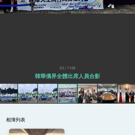
性突破 總統強調將以3大面向加速臺灣經濟轉型
升級 籲請立院全力支持並盡速通過
臺美簽署「對等貿易協定」確立對等關稅15%且不
疊加 我輸美2072項產品豁免對等關稅
總統接受「法新社」（AFP）專訪內容
外交部長林佳龍於《外交事務》撰文指出：自由
世界 需要台灣，團結合作方能守護繁榮
外交部長林佳龍出席《台灣光華雜誌》50週年慶
「見證蛻變，分享世界的光華」開幕式，期許數
位轉 型迎向下個50年
總統主持「台美經濟繁榮夥伴對話」記者會 說
明臺美合作三大戰略方向 盼與民主夥伴共同引
53 / 1106
領 下一個世代的繁榮
外交部長林佳龍接受印尼「時代雜誌」專訪，闡
韓華僑界全體出席人員合影
述印太安全局勢，籲深化台印尼半導體供應鏈合
作
外交部長林佳龍午宴歡迎美國聯邦參議員蓋耶哥
訪問團
外交部長林佳龍接見美國智庫「德國馬歇爾基金
會」訪問團一行，深化跨大西洋戰略夥伴關係
臺美經貿談判獲階段性成果 卓揆期勉爭取時間完
成「臺美對等貿易協定」簽署
相簿列表
卓揆：臺美關稅談判階段性結果有助臺灣取得有
利戰略地位 全力支持「臺美對等貿易協定」簽署
外交部與數位發展部攜手合作，整合台灣雄厚數