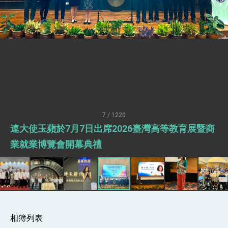
性突破 總統強調將以3大面向加速臺灣經濟轉型
升級 籲請立院全力支持並盡速通過
臺美簽署「對等貿易協定」確立對等關稅15%且不
疊加 我輸美2072項產品豁免對等關稅
總統接受「法新社」（AFP）專訪內容
外交部長林佳龍於《外交事務》撰文指出：自由
世界 需要台灣，團結合作方能守護繁榮
外交部長林佳龍出席《台灣光華雜誌》50週年慶
「見證蛻變，分享世界的光華」開幕式，期許數
位轉 型迎向下個50年
總統主持「台美經濟繁榮夥伴對話」記者會 說
明臺美合作三大戰略方向 盼與民主夥伴共同引
7 / 1220
領 下一個世代的繁榮
外交部長林佳龍接受印尼「時代雜誌」專訪，闡
連大使玉蘋於7月7日出席2026臺灣高等教育展暨商
述印太安全局勢，籲深化台印尼半導體供應鏈合
作
外交部長林佳龍午宴歡迎美國聯邦參議員蓋耶哥
業就業博覽會開幕典禮
訪問團
外交部長林佳龍接見美國智庫「德國馬歇爾基金
會」訪問團一行，深化跨大西洋戰略夥伴關係
臺美經貿談判獲階段性成果 卓揆期勉爭取時間完
成「臺美對等貿易協定」簽署
卓揆：臺美關稅談判階段性結果有助臺灣取得有
利戰略地位 全力支持「臺美對等貿易協定」簽署
相簿列表
外交部與數位發展部攜手合作，整合台灣雄厚數