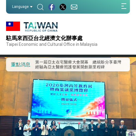
:::
Language
:::
駐馬來西亞台北經濟文化辦事處
外交部重要言論
Taipei Economic and Cultural Office in Malaysia
我國政府將在美國亞利桑納州設立「駐鳳凰城辦
事處」，進一步深化台美交流合作
第一屆亞太在宅醫療大會開幕 總統盼分享臺灣
重點消息
經驗為亞太醫療照護發展開創新里程碑
外交部發布WHA文宣影片「台灣醫療點亮世界」
及「台灣智慧醫療與健康產業展」預告短片，向
世界展現台灣守護全球健康的創新能量
總統出訪史瓦帝尼返國談話 強調臺灣人有權利
走向世界 盼與理念相近國家共同維護國際秩序
堅定走向世界 賴總統抵達史瓦帝尼王國進行國是
訪問
總統與五院院長新春茶敘 盼化分歧為團結、為
國家邁出合作第一步
總統農曆春節談話
台美貿易協議完成簽署達成6大目標、創5大歷史