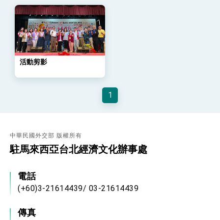
位實力，達成固邦榮邦目標
外交部長林佳龍主持第35次「參與亞太經濟合作
策略小組」跨部會會議
民調顯示多數國人滿意政府外交表現，高度支持
「總合外交」與台歐美日關係深化
總統以「韌性之島，希望之光」為題發表2026新
年談話
活動剪影
總統主持「守護民主台灣國安行動方案」記者
會 強調以實力守護台海和平 以決心掌握國家
命運
1
變局中 奮起的新臺灣 總統發表國慶演說
總統發表執政周年談話 盼面對未來挑戰 堅持
團結 迎風轉型 穩健前行
賴總統就職演說影片
中華民國外交部 版權所有
駐馬來西亞台北經濟文化辦事處
總統重要談話
電話
外交部重要言論
(+60)3-21614439/ 03-21614439
我國政府將在美國亞利桑納州設立「駐鳳凰城辦
事處」，進一步深化台美交流合作
傳真