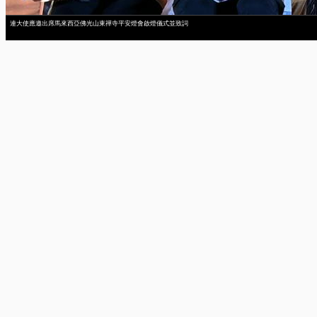
連大使應邀出席馬來西亞佛光山東禪寺平安燈會啟燈儀式並致詞