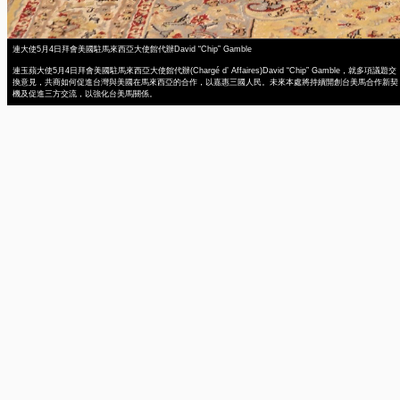
連大使5月4日拜會美國駐馬來西亞大使館代辦David “Chip” Gamble
連玉蘋大使5月4日拜會美國駐馬來西亞大使館代辦(Chargé d’ Affaires)David “Chip” Gamble，就多項議題交
換意見，共商如何促進台灣與美國在馬來西亞的合作，以嘉惠三國人民。未來本處將持續開創台美馬合作新契
機及促進三方交流，以強化台美馬關係。