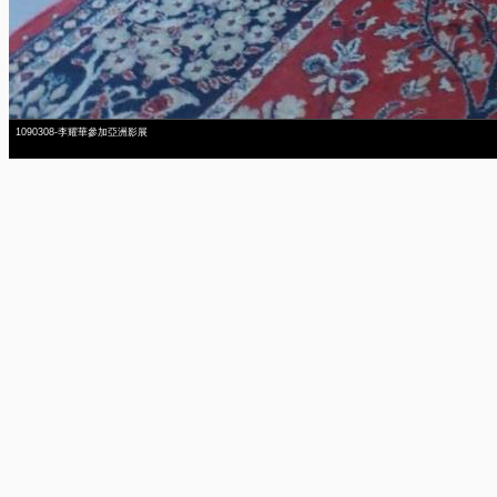
1090308-李耀華參加亞洲影展