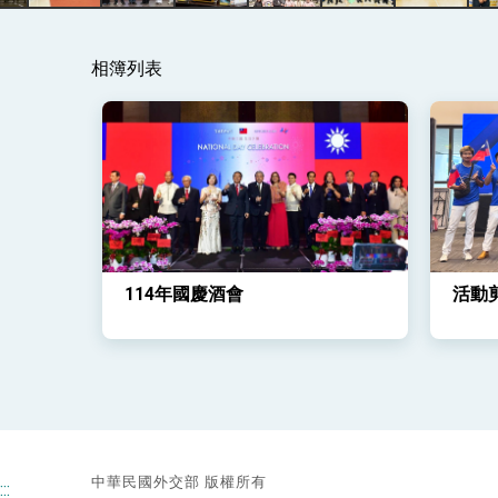
總統主持「守護民主台灣國安行動方案」
相簿列表
變局中 奮起的新臺灣 總統發表國慶演
總統發表執政周年談話 盼面對未來挑戰
賴總統就職演說影片
總統重要談話
外交部重要言論
114年國慶酒會
活動
我國政府將在美國亞利桑納州設立「駐鳳
中華民國外交部 版權所有
:::