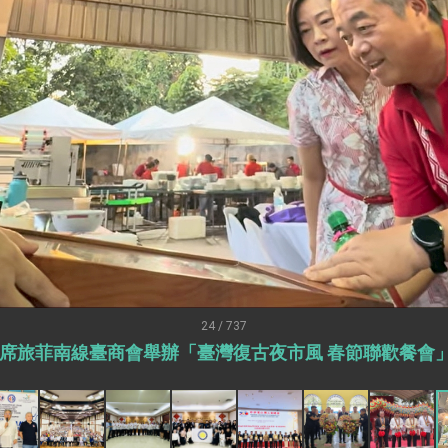
：自由世界 需要台灣，團結合作方能守護繁榮
外交部長林佳龍出席《台灣光華雜誌》50週年慶「見證蛻變，分享世界的光華」開幕
會 說明臺美合作三大戰略方向 盼與民主夥伴共同引領 下一個世代的
訪，闡述印太安全局勢，籲深化台印尼半導體供應鏈合作
蓋耶哥訪問團
爾基金會」訪問團一行，深化跨大西洋戰略夥伴關係
時間完成「臺美對等貿易協定」簽署
取得有利戰略地位 全力支持「臺美對等貿易協定」簽署
雄厚數位實力，達成固邦榮邦目標
24 / 737
旅菲南線臺商會舉辦「臺灣復古夜市風 春節聯歡餐會」(202
濟合作策略小組」跨部會會議
度支持「總合外交」與台歐美日關係深化
總統以「韌性之島，希望之光」為題發表2026新 年談話