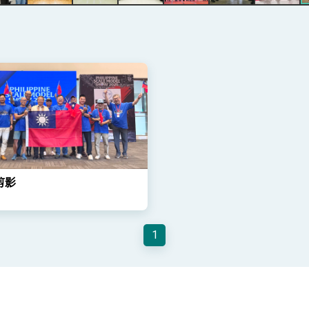
記者會 強調以實力守護台海和平 以決心掌握國家命運
說
 堅持團結 迎風轉型 穩健前行
剪影
凰城辦事處」，進一步深化台美交流合作
1