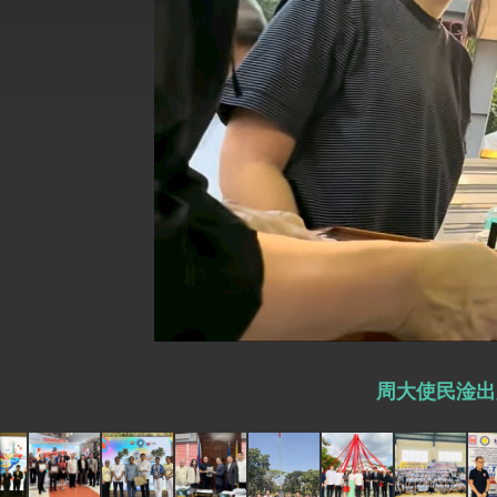
外交部長林佳龍於《外交事務》撰文指出
總統主持「台美經濟繁榮夥伴對話」記者
外交部長林佳龍接受印尼「時代雜誌」專
外交部長林佳龍午宴歡迎美國聯邦參議員
外交部長林佳龍接見美國智庫「德國馬歇
臺美經貿談判獲階段性成果 卓揆期勉爭取
卓揆：臺美關稅談判階段性結果有助臺灣
外交部與數位發展部攜手合作，整合台灣
周大使民淦出席
外交部長林佳龍主持第35次「參與亞太經
民調顯示多數國人滿意政府外交表現，高