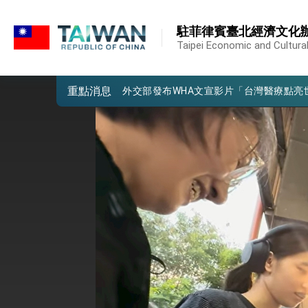
:::
外交部重要言論
:::
駐菲律賓臺北經濟文化
我國政府將在美國亞利桑納州設立「駐鳳
Taipei Economic and Cultural 
第一屆亞太在宅醫療大會開幕 總統盼分
重點消息
外交部發布WHA文宣影片「台灣醫療點
總統出訪史瓦帝尼返國談話 強調臺灣人
堅定走向世界 賴總統抵達史瓦帝尼王國進
總統與五院院長新春茶敘 盼化分歧為團
總統農曆春節談話
台美貿易協議完成簽署達成6大目標、創5
臺美簽署「對等貿易協定」確立對等關稅15
總統接受「法新社」（AFP）專訪內容