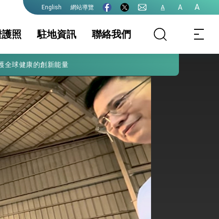
A
A
網站導覽
A
English
證護照
駐地資訊
聯絡我們
護全球健康的創新能量
留/居留簽證
家相關資訊
移工簽證
簽證及入境須知
護照
生活資訊
件證明
出境菲律賓相關
臺菲跨國婚姻
消保及性平諮詢機
入出國日期、入出
行事曆
意事項
構
境紀錄證明
港澳人士、無戶
國民 - 入境證
院全力支持並盡速通過