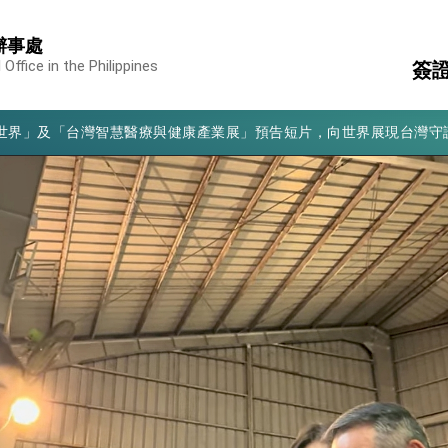
辦事處
凰城辦事處」，進一步深化台美交流合作
Office in the Philippines
簽
享臺灣經驗為亞太醫療照護發展開創新里程碑
亮世界」及「台灣智慧醫療與健康產業展」預告短片，向世界展現台灣守
停
國
有權利走向世界 盼與理念相近國家共同維護國際秩序
文
入
注
行國是訪問
中
結、為國家邁出合作第一步
籍
大歷史性突破 總統強調將以3大面向加速臺灣經濟轉型升級 籲請立
%且不疊加 我輸美2072項產品豁免對等關稅