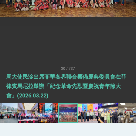
性突破 總統強調將以3大面向加速臺灣經濟轉型
升級 籲請立院全力支持並盡速通過
臺美簽署「對等貿易協定」確立對等關稅15%且不
疊加 我輸美2072項產品豁免對等關稅
總統接受「法新社」（AFP）專訪內容
外交部長林佳龍於《外交事務》撰文指出：自由
世界 需要台灣，團結合作方能守護繁榮
外交部長林佳龍出席《台灣光華雜誌》50週年慶
「見證蛻變，分享世界的光華」開幕式，期許數
位轉 型迎向下個50年
總統主持「台美經濟繁榮夥伴對話」記者會 說
明臺美合作三大戰略方向 盼與民主夥伴共同引
30 / 737
領 下一個世代的繁榮
外交部長林佳龍接受印尼「時代雜誌」專訪，闡
周大使民淦出席菲華各界聯合籌備慶典委員會在菲
述印太安全局勢，籲深化台印尼半導體供應鏈合
作
外交部長林佳龍午宴歡迎美國聯邦參議員蓋耶哥
律賓馬尼拉舉辦「紀念革命先烈暨慶祝青年節大
訪問團
會」(2026.03.22)
外交部長林佳龍接見美國智庫「德國馬歇爾基金
會」訪問團一行，深化跨大西洋戰略夥伴關係
臺美經貿談判獲階段性成果 卓揆期勉爭取時間完
成「臺美對等貿易協定」簽署
卓揆：臺美關稅談判階段性結果有助臺灣取得有
利戰略地位 全力支持「臺美對等貿易協定」簽署
外交部與數位發展部攜手合作，整合台灣雄厚數