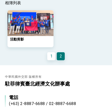
位實力，達成固邦榮邦目標
相簿列表
外交部長林佳龍主持第35次「參與亞太經濟合作
策略小組」跨部會會議
民調顯示多數國人滿意政府外交表現，高度支持
「總合外交」與台歐美日關係深化
總統以「韌性之島，希望之光」為題發表2026新
年談話
總統主持「守護民主台灣國安行動方案」記者
活動剪影
會 強調以實力守護台海和平 以決心掌握國家
命運
變局中 奮起的新臺灣 總統發表國慶演說
1
2
總統發表執政周年談話 盼面對未來挑戰 堅持
團結 迎風轉型 穩健前行
賴總統就職演說影片
中華民國外交部 版權所有
總統重要談話
駐菲律賓臺北經濟文化辦事處
外交部重要言論
電話
我國政府將在美國亞利桑納州設立「駐鳳凰城辦
事處」，進一步深化台美交流合作
(+63) 2-8887-6688 / 02-8887-6688