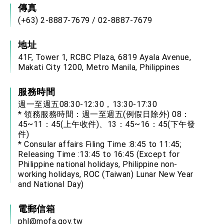
傳真
(+63) 2-8887-7679 / 02-8887-7679
地址
41F, Tower 1, RCBC Plaza, 6819 Ayala Avenue,
Makati City 1200, Metro Manila, Philippines
服務時間
週一至週五08:30-12:30，13:30-17:30
* 領務服務時間：週一至週五(例假日除外) 08：
45~11：45(上午收件)、13：45~16：45(下午發
件)
* Consular affairs Filing Time :8:45 to 11:45;
Releasing Time :13:45 to 16:45 (Except for
Philippine national holidays, Philippine non-
working holidays, ROC (Taiwan) Lunar New Year
and National Day)
電郵信箱
phl@mofa.gov.tw