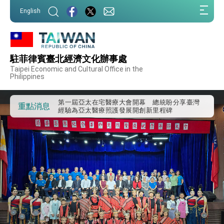
:::
English
:::
駐菲律賓臺北經濟文化辦事處
外交部重要言論
Taipei Economic and Cultural Office in the
Philippines
我國政府將在美國亞利桑納州設立「駐鳳凰城辦
事處」，進一步深化台美交流合作
第一屆亞太在宅醫療大會開幕 總統盼分享臺灣
重點消息
經驗為亞太醫療照護發展開創新里程碑
外交部發布WHA文宣影片「台灣醫療點亮世界」
及「台灣智慧醫療與健康產業展」預告短片，向
世界展現台灣守護全球健康的創新能量
總統出訪史瓦帝尼返國談話 強調臺灣人有權利
走向世界 盼與理念相近國家共同維護國際秩序
堅定走向世界 賴總統抵達史瓦帝尼王國進行國是
訪問
總統與五院院長新春茶敘 盼化分歧為團結、為
國家邁出合作第一步
總統農曆春節談話
台美貿易協議完成簽署達成6大目標、創5大歷史