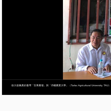
徐大使佩勇於臺灣「百果農場」與「丹轆農業大學」（Tarlac Agricultural University, TAU