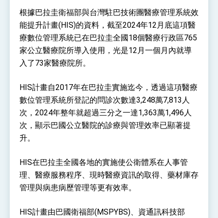
性突破 總統強調將以3大面向加速臺灣經濟轉型
根據巴拉圭衛福部與台灣駐巴技術團醫療管理系統效
升級 籲請立院全力支持並盡速通過
臺美簽署「對等貿易協定」確立對等關稅15%且不
能提升計畫(HIS)的資料，截至2024年12月底這項醫
疊加 我輸美2072項產品豁免對等關稅
療數位管理系統已在巴拉圭全國18個醫療行政區765
總統接受「法新社」（AFP）專訪內容
家公立醫療院所導入使用，光是12月一個月內就導
外交部長林佳龍於《外交事務》撰文指出：自由
入了73家醫療院所。
世界 需要台灣，團結合作方能守護繁榮
外交部長林佳龍出席《台灣光華雜誌》50週年慶
「見證蛻變，分享世界的光華」開幕式，期許數
HIS計畫自2017年在巴拉圭實施迄今，透過這項醫療
位轉 型迎向下個50年
總統主持「台美經濟繁榮夥伴對話」記者會 說
數位管理系統所登記的問診次數達3,248萬7,813人
明臺美合作三大戰略方向 盼與民主夥伴共同引
領 下一個世代的繁榮
次，2024年整年就超過三分之一達1,363萬1,496人
外交部長林佳龍接受印尼「時代雜誌」專訪，闡
述印太安全局勢，籲深化台印尼半導體供應鏈合
次，顯示巴國公立醫院的診療與管理效率已顯著提
作
外交部長林佳龍午宴歡迎美國聯邦參議員蓋耶哥
升。
訪問團
外交部長林佳龍接見美國智庫「德國馬歇爾基金
HIS在巴拉圭全國各地的實施使公衛體系在人事管
會」訪問團一行，深化跨大西洋戰略夥伴關係
臺美經貿談判獲階段性成果 卓揆期勉爭取時間完
理、醫療服務程序、現時醫療資訊的取得、藥材庫存
成「臺美對等貿易協定」簽署
管理與病患病歷管理等更有效率。
卓揆：臺美關稅談判階段性結果有助臺灣取得有
利戰略地位 全力支持「臺美對等貿易協定」簽署
HIS計畫由巴國衛福部(MSPYBS)、資通訊科技部
外交部與數位發展部攜手合作，整合台灣雄厚數