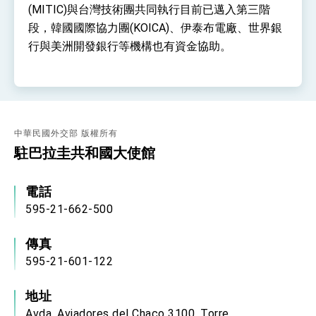
位實力，達成固邦榮邦目標
(MITIC)與台灣技術團共同執行目前已邁入第三階
外交部長林佳龍主持第35次「參與亞太經濟合作
段，韓國國際協力團(KOICA)、伊泰布電廠、世界銀
策略小組」跨部會會議
行與美洲開發銀行等機構也有資金協助。
民調顯示多數國人滿意政府外交表現，高度支持
「總合外交」與台歐美日關係深化
總統以「韌性之島，希望之光」為題發表2026新
年談話
總統主持「守護民主台灣國安行動方案」記者
會 強調以實力守護台海和平 以決心掌握國家
命運
中華民國外交部 版權所有
變局中 奮起的新臺灣 總統發表國慶演說
駐巴拉圭共和國大使館
總統發表執政周年談話 盼面對未來挑戰 堅持
團結 迎風轉型 穩健前行
電話
賴總統就職演說影片
595-21-662-500
總統重要談話
傳真
外交部重要言論
595-21-601-122
我國政府將在美國亞利桑納州設立「駐鳳凰城辦
事處」，進一步深化台美交流合作
地址
Avda. Aviadores del Chaco 3100, Torre