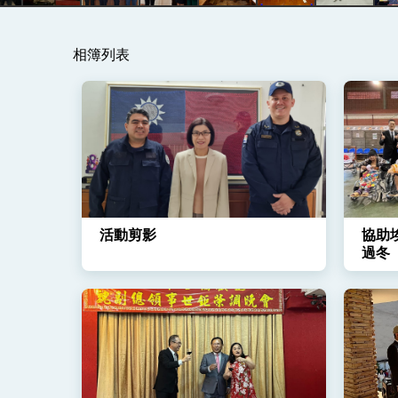
變局中 奮起的新臺灣 總統發表國慶演
相簿列表
總統發表執政周年談話 盼面對未來挑戰
賴總統就職演說影片
總統重要談話
外交部重要言論
我國政府將在美國亞利桑納州設立「駐鳳
活動剪影
協助
過冬