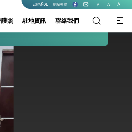
A
A
網站導覽
A
ESPAÑOL
證護照
駐地資訊
聯絡我們
護全球健康的創新能量
務資訊
證及入境須知
護照
駐地基本資料
簽證
生活資訊
件證明
保及性平諮詢機
行事曆
院全力支持並盡速通過