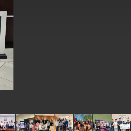
式，期許數位轉 型迎向下個50年
繁榮