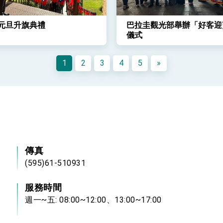
3元旦升旗典禮
巴拉圭觀光部舉辦「好客迎
儀式
1
2
3
4
5
»
傳真
(595)61-510931
服務時間
週一~五: 08:00~12:00、13:00~17:00