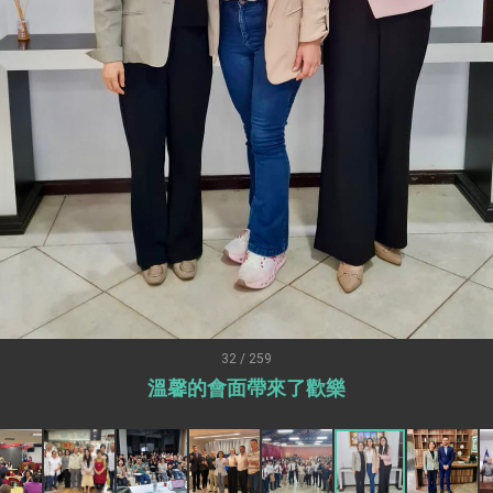
外交部長林佳龍出席《台灣光華雜誌》50週年慶「見證蛻變，分享世界的光華」開幕
會 說明臺美合作三大戰略方向 盼與民主夥伴共同引領 下一個世代的
訪，闡述印太安全局勢，籲深化台印尼半導體供應鏈合作
蓋耶哥訪問團
爾基金會」訪問團一行，深化跨大西洋戰略夥伴關係
時間完成「臺美對等貿易協定」簽署
取得有利戰略地位 全力支持「臺美對等貿易協定」簽署
雄厚數位實力，達成固邦榮邦目標
濟合作策略小組」跨部會會議
32 / 259
溫馨的會面帶來了歡樂
度支持「總合外交」與台歐美日關係深化
總統以「韌性之島，希望之光」為題發表2026新 年談話
記者會 強調以實力守護台海和平 以決心掌握國家命運