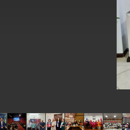
總統主持「台美經濟繁榮夥伴對話」記者
外交部長林佳龍接受印尼「時代雜誌」專
外交部長林佳龍午宴歡迎美國聯邦參議員
外交部長林佳龍接見美國智庫「德國馬歇
臺美經貿談判獲階段性成果 卓揆期勉爭取
卓揆：臺美關稅談判階段性結果有助臺灣
外交部與數位發展部攜手合作，整合台灣
外交部長林佳龍主持第35次「參與亞太經
民調顯示多數國人滿意政府外交表現，高
總統主持「守護民主台灣國安行動方案」