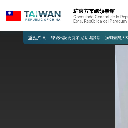
我國政府將在美國亞利桑納州設立「駐鳳
:::
駐東方市總領事館
:::
第一屆亞太在宅醫療大會開幕 總統盼分
Consulado General de la Repú
Este, República del Paraguay
外交部發布WHA文宣影片「台灣醫療點
總統出訪史瓦帝尼返國談話 強調臺灣人
重點消息
堅定走向世界 賴總統抵達史瓦帝尼王國進
總統與五院院長新春茶敘 盼化分歧為團
總統農曆春節談話
台美貿易協議完成簽署達成6大目標、創5
臺美簽署「對等貿易協定」確立對等關稅15
總統接受「法新社」（AFP）專訪內容
外交部長林佳龍於《外交事務》撰文指出