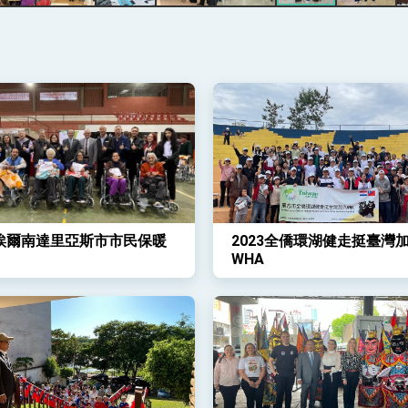
說
 堅持團結 迎風轉型 穩健前行
凰城辦事處」，進一步深化台美交流合作
埃爾南達里亞斯市市民保暖
2023全僑環湖健走挺臺灣
WHA