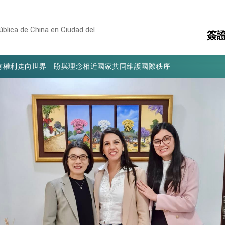
凰城辦事處」，進一步深化台美交流合作
享臺灣經驗為亞太醫療照護發展開創新里程碑
blica de China en Ciudad del
簽
亮世界」及「台灣智慧醫療與健康產業展」預告短片，向世界展現台灣守
有權利走向世界 盼與理念相近國家共同維護國際秩序
領
簽
行國是訪問
文
消
結、為國家邁出合作第一步
構
大歷史性突破 總統強調將以3大面向加速臺灣經濟轉型升級 籲請立
%且不疊加 我輸美2072項產品豁免對等關稅
：自由世界 需要台灣，團結合作方能守護繁榮