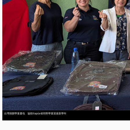
台灣捐贈學童書包 協助Itapúa省弱勢學童迎接新學年