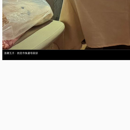
溫馨五月・創意市集慶母親節