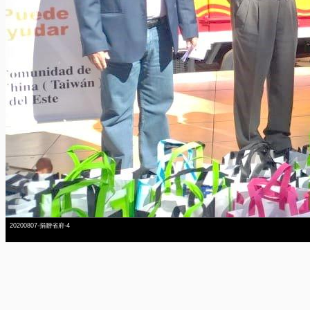
20200807-捐贈省府-4