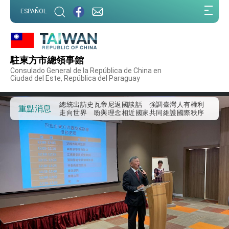
:::
ESPAÑOL
:::
外交部重要言論
我國政府將在美國亞利桑納州設立「駐鳳凰城辦
事處」，進一步深化台美交流合作
駐東方市總領事館
第一屆亞太在宅醫療大會開幕 總統盼分享臺灣
Consulado General de la República de China en
經驗為亞太醫療照護發展開創新里程碑
Ciudad del Este, República del Paraguay
外交部發布WHA文宣影片「台灣醫療點亮世界」
及「台灣智慧醫療與健康產業展」預告短片，向
世界展現台灣守護全球健康的創新能量
總統出訪史瓦帝尼返國談話 強調臺灣人有權利
重點消息
走向世界 盼與理念相近國家共同維護國際秩序
堅定走向世界 賴總統抵達史瓦帝尼王國進行國是
訪問
總統與五院院長新春茶敘 盼化分歧為團結、為
國家邁出合作第一步
總統農曆春節談話
台美貿易協議完成簽署達成6大目標、創5大歷史
性突破 總統強調將以3大面向加速臺灣經濟轉型
升級 籲請立院全力支持並盡速通過
臺美簽署「對等貿易協定」確立對等關稅15%且不
疊加 我輸美2072項產品豁免對等關稅