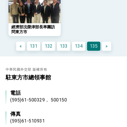
策略小組」跨部會會議
民調顯示多數國人滿意政府外交表現，高度支持
「總合外交」與台歐美日關係深化
總統以「韌性之島，希望之光」為題發表2026新
年談話
經濟部沈榮津部長率團訪
總統主持「守護民主台灣國安行動方案」記者
問東方市
會 強調以實力守護台海和平 以決心掌握國家
命運
變局中 奮起的新臺灣 總統發表國慶演說
«
131
132
133
134
135
»
總統發表執政周年談話 盼面對未來挑戰 堅持
團結 迎風轉型 穩健前行
賴總統就職演說影片
中華民國外交部 版權所有
駐東方市總領事館
總統重要談話
外交部重要言論
電話
我國政府將在美國亞利桑納州設立「駐鳳凰城辦
(595)61-500329， 500150
事處」，進一步深化台美交流合作
傳真
(595)61-510931