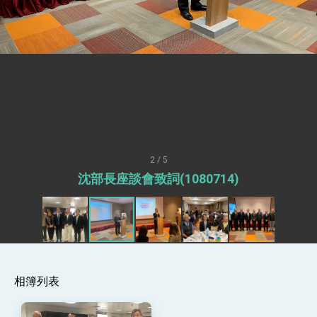
總統接受「法新社」（AFP）專訪內容
外交部長林佳龍於《外交事務》撰文指出：自由
世界 需要台灣，團結合作方能守護繁榮
外交部長林佳龍出席《台灣光華雜誌》50週年慶
「見證蛻變，分享世界的光華」開幕式，期許數
位轉 型迎向下個50年
總統主持「台美經濟繁榮夥伴對話」記者會 說
明臺美合作三大戰略方向 盼與民主夥伴共同引
領 下一個世代的繁榮
外交部長林佳龍接受印尼「時代雜誌」專訪，闡
述印太安全局勢，籲深化台印尼半導體供應鏈合
作
副總統接見美參議員蓋耶哥 強調美國是臺灣重
要合作夥伴
2 / 5
外交部長林佳龍午宴歡迎美國聯邦參議員蓋耶哥
沈部長座談會致詞(1080714)
訪問團
外交部長林佳龍接見美國智庫「德國馬歇爾基金
會」訪問團一行，深化跨大西洋戰略夥伴關係
臺美經貿談判獲階段性成果 卓揆期勉爭取時間完
成「臺美對等貿易協定」簽署
卓揆：臺美關稅談判階段性結果有助臺灣取得有
利戰略地位 全力支持「臺美對等貿易協定」簽署
相簿列表
外交部與數位發展部攜手合作，整合台灣雄厚數
位實力，達成固邦榮邦目標
外交部長林佳龍主持第35次「參與亞太經濟合作