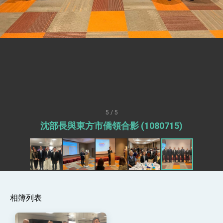
總統接受「法新社」（AFP）專訪內容
外交部長林佳龍於《外交事務》撰文指出：自由
世界 需要台灣，團結合作方能守護繁榮
外交部長林佳龍出席《台灣光華雜誌》50週年慶
「見證蛻變，分享世界的光華」開幕式，期許數
位轉 型迎向下個50年
總統主持「台美經濟繁榮夥伴對話」記者會 說
明臺美合作三大戰略方向 盼與民主夥伴共同引
領 下一個世代的繁榮
外交部長林佳龍接受印尼「時代雜誌」專訪，闡
述印太安全局勢，籲深化台印尼半導體供應鏈合
作
外交部長林佳龍午宴歡迎美國聯邦參議員蓋耶哥
訪問團
5 / 5
外交部長林佳龍接見美國智庫「德國馬歇爾基金
沈部長與東方市僑領合影 (1080715)
會」訪問團一行，深化跨大西洋戰略夥伴關係
臺美經貿談判獲階段性成果 卓揆期勉爭取時間完
成「臺美對等貿易協定」簽署
卓揆：臺美關稅談判階段性結果有助臺灣取得有
利戰略地位 全力支持「臺美對等貿易協定」簽署
外交部與數位發展部攜手合作，整合台灣雄厚數
位實力，達成固邦榮邦目標
相簿列表
外交部長林佳龍主持第35次「參與亞太經濟合作
策略小組」跨部會會議
民調顯示多數國人滿意政府外交表現，高度支持