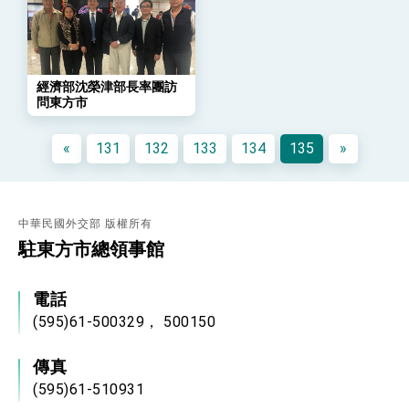
「總合外交」與台歐美日關係深化
總統以「韌性之島，希望之光」為題發表2026新
年談話
總統主持「守護民主台灣國安行動方案」記者
會 強調以實力守護台海和平 以決心掌握國家
經濟部沈榮津部長率團訪
命運
問東方市
變局中 奮起的新臺灣 總統發表國慶演說
總統發表執政周年談話 盼面對未來挑戰 堅持
«
131
132
133
134
135
»
團結 迎風轉型 穩健前行
賴總統就職演說影片
總統重要談話
中華民國外交部 版權所有
駐東方市總領事館
外交部重要言論
我國政府將在美國亞利桑納州設立「駐鳳凰城辦
事處」，進一步深化台美交流合作
電話
(595)61-500329， 500150
傳真
(595)61-510931