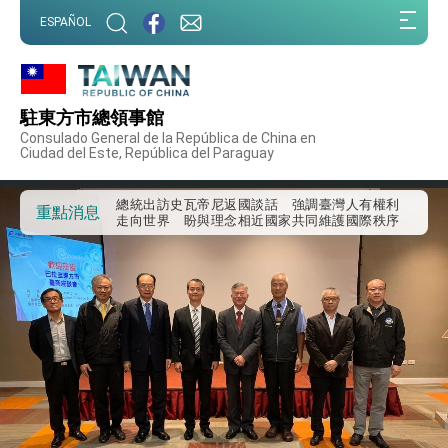
:::
ESPAÑOL
:::
外交部重要言論
我國政府將在美國亞利桑納州設立「駐鳳凰城辦
事處」，進一步深化台美交流合作
駐東方市總領事館
第一屆亞太在宅醫療大會開幕 總統盼分享臺灣
Consulado General de la República de China en
經驗為亞太醫療照護發展開創新里程碑
Ciudad del Este, República del Paraguay
外交部發布WHA文宣影片「台灣醫療點亮世界」
及「台灣智慧醫療與健康產業展」預告短片，向
世界展現台灣守護全球健康的創新能量
總統出訪史瓦帝尼返國談話 強調臺灣人有權利
重點消息
走向世界 盼與理念相近國家共同維護國際秩序
堅定走向世界 賴總統抵達史瓦帝尼王國進行國是
訪問
總統與五院院長新春茶敘 盼化分歧為團結、為
國家邁出合作第一步
總統農曆春節談話
台美貿易協議完成簽署達成6大目標、創5大歷史
性突破 總統強調將以3大面向加速臺灣經濟轉型
升級 籲請立院全力支持並盡速通過
臺美簽署「對等貿易協定」確立對等關稅15%且不
疊加 我輸美2072項產品豁免對等關稅