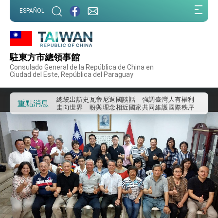
:::
ESPAÑOL
:::
外交部重要言論
我國政府將在美國亞利桑納州設立「駐鳳凰城辦
事處」，進一步深化台美交流合作
駐東方市總領事館
第一屆亞太在宅醫療大會開幕 總統盼分享臺灣
Consulado General de la República de China en
經驗為亞太醫療照護發展開創新里程碑
Ciudad del Este, República del Paraguay
外交部發布WHA文宣影片「台灣醫療點亮世界」
及「台灣智慧醫療與健康產業展」預告短片，向
世界展現台灣守護全球健康的創新能量
總統出訪史瓦帝尼返國談話 強調臺灣人有權利
重點消息
走向世界 盼與理念相近國家共同維護國際秩序
堅定走向世界 賴總統抵達史瓦帝尼王國進行國是
訪問
總統與五院院長新春茶敘 盼化分歧為團結、為
國家邁出合作第一步
總統農曆春節談話
台美貿易協議完成簽署達成6大目標、創5大歷史
性突破 總統強調將以3大面向加速臺灣經濟轉型
升級 籲請立院全力支持並盡速通過
臺美簽署「對等貿易協定」確立對等關稅15%且不
疊加 我輸美2072項產品豁免對等關稅