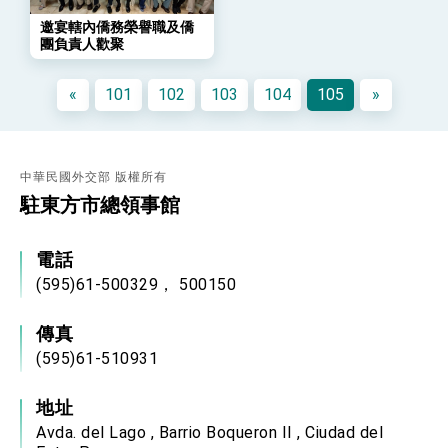
「總合外交」與台歐美日關係深化
邀宴轄內僑務榮譽職及僑
總統以「韌性之島，希望之光」為題發表2026新
團負責人歡聚
年談話
總統主持「守護民主台灣國安行動方案」記者
會 強調以實力守護台海和平 以決心掌握國家
«
101
102
103
104
105
»
命運
變局中 奮起的新臺灣 總統發表國慶演說
總統發表執政周年談話 盼面對未來挑戰 堅持
團結 迎風轉型 穩健前行
中華民國外交部 版權所有
賴總統就職演說影片
駐東方市總領事館
總統重要談話
電話
外交部重要言論
(595)61-500329， 500150
我國政府將在美國亞利桑納州設立「駐鳳凰城辦
事處」，進一步深化台美交流合作
傳真
(595)61-510931
地址
Avda. del Lago , Barrio Boqueron II , Ciudad del