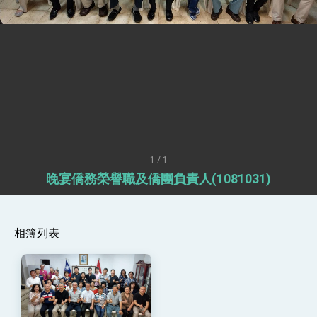
總統接受「法新社」（AFP）專訪內容
外交部長林佳龍於《外交事務》撰文指出：自由
世界 需要台灣，團結合作方能守護繁榮
外交部長林佳龍出席《台灣光華雜誌》50週年慶
「見證蛻變，分享世界的光華」開幕式，期許數
位轉 型迎向下個50年
總統主持「台美經濟繁榮夥伴對話」記者會 說
明臺美合作三大戰略方向 盼與民主夥伴共同引
領 下一個世代的繁榮
外交部長林佳龍接受印尼「時代雜誌」專訪，闡
述印太安全局勢，籲深化台印尼半導體供應鏈合
作
外交部長林佳龍午宴歡迎美國聯邦參議員蓋耶哥
訪問團
1 / 1
外交部長林佳龍接見美國智庫「德國馬歇爾基金
晚宴僑務榮譽職及僑團負責人(1081031)
會」訪問團一行，深化跨大西洋戰略夥伴關係
臺美經貿談判獲階段性成果 卓揆期勉爭取時間完
成「臺美對等貿易協定」簽署
卓揆：臺美關稅談判階段性結果有助臺灣取得有
相簿列表
利戰略地位 全力支持「臺美對等貿易協定」簽署
外交部與數位發展部攜手合作，整合台灣雄厚數
位實力，達成固邦榮邦目標
外交部長林佳龍主持第35次「參與亞太經濟合作
策略小組」跨部會會議
民調顯示多數國人滿意政府外交表現，高度支持