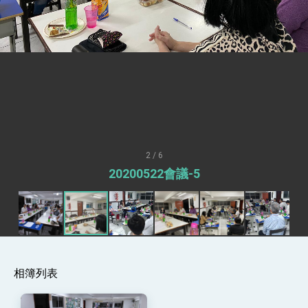
總統接受「法新社」（AFP）專訪內容
外交部長林佳龍於《外交事務》撰文指出：自由
世界 需要台灣，團結合作方能守護繁榮
外交部長林佳龍出席《台灣光華雜誌》50週年慶
「見證蛻變，分享世界的光華」開幕式，期許數
位轉 型迎向下個50年
總統主持「台美經濟繁榮夥伴對話」記者會 說
明臺美合作三大戰略方向 盼與民主夥伴共同引
領 下一個世代的繁榮
外交部長林佳龍接受印尼「時代雜誌」專訪，闡
述印太安全局勢，籲深化台印尼半導體供應鏈合
作
外交部長林佳龍午宴歡迎美國聯邦參議員蓋耶哥
訪問團
2 / 6
外交部長林佳龍接見美國智庫「德國馬歇爾基金
20200522會議-5
會」訪問團一行，深化跨大西洋戰略夥伴關係
臺美經貿談判獲階段性成果 卓揆期勉爭取時間完
成「臺美對等貿易協定」簽署
卓揆：臺美關稅談判階段性結果有助臺灣取得有
利戰略地位 全力支持「臺美對等貿易協定」簽署
外交部與數位發展部攜手合作，整合台灣雄厚數
位實力，達成固邦榮邦目標
相簿列表
外交部長林佳龍主持第35次「參與亞太經濟合作
策略小組」跨部會會議
民調顯示多數國人滿意政府外交表現，高度支持