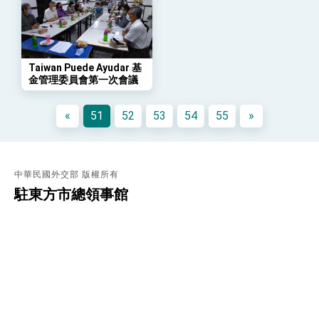
「總合外交」與台歐美日關係深化
總統以「韌性之島，希望之光」為題發表2026新
年談話
總統主持「守護民主台灣國安行動方案」記者
會 強調以實力守護台海和平 以決心掌握國家
Taiwan Puede Ayudar 基
命運
金管理委員會第一次會議
變局中 奮起的新臺灣 總統發表國慶演說
總統發表執政周年談話 盼面對未來挑戰 堅持
«
51
52
53
54
55
»
團結 迎風轉型 穩健前行
賴總統就職演說影片
總統重要談話
中華民國外交部 版權所有
駐東方市總領事館
外交部重要言論
我國政府將在美國亞利桑納州設立「駐鳳凰城辦
事處」，進一步深化台美交流合作
電話
(595)61-500329， 500150
傳真
(595)61-510931