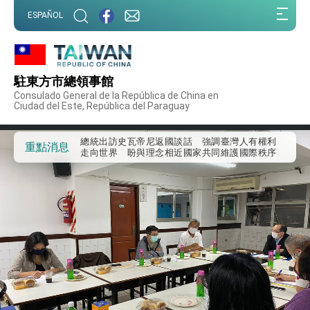
:::
ESPAÑOL
:::
外交部重要言論
我國政府將在美國亞利桑納州設立「駐鳳凰城辦
事處」，進一步深化台美交流合作
駐東方市總領事館
第一屆亞太在宅醫療大會開幕 總統盼分享臺灣
Consulado General de la República de China en
經驗為亞太醫療照護發展開創新里程碑
Ciudad del Este, República del Paraguay
外交部發布WHA文宣影片「台灣醫療點亮世界」
及「台灣智慧醫療與健康產業展」預告短片，向
世界展現台灣守護全球健康的創新能量
總統出訪史瓦帝尼返國談話 強調臺灣人有權利
重點消息
走向世界 盼與理念相近國家共同維護國際秩序
堅定走向世界 賴總統抵達史瓦帝尼王國進行國是
訪問
總統與五院院長新春茶敘 盼化分歧為團結、為
國家邁出合作第一步
總統農曆春節談話
台美貿易協議完成簽署達成6大目標、創5大歷史
性突破 總統強調將以3大面向加速臺灣經濟轉型
升級 籲請立院全力支持並盡速通過
臺美簽署「對等貿易協定」確立對等關稅15%且不
疊加 我輸美2072項產品豁免對等關稅