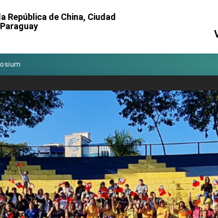
Foreign Affairs
a República de China, Ciudad
l Paraguay
 Arizona, advancing Taiwan-US exchanges and cooperation
atini for state visit
posium
 for President Lai
 Year
 on Taiwan- US Economic Prosperity Partnership Dialogue
it at TIBE
d by Senator Ruben Gallego
grated diplomacy