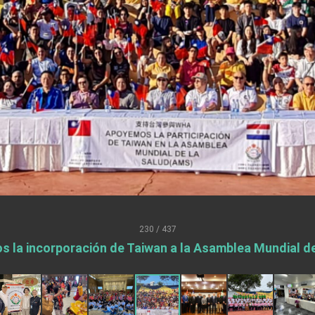
.
 for government diplomacy approach
s Address
ent Trump for signing Taiwan Assurance Implementation Act
Day Address
Foreign Affairs
230 / 437
 la incorporación de Taiwan a la Asamblea Mundial de
 Arizona, advancing Taiwan-US exchanges and cooperation