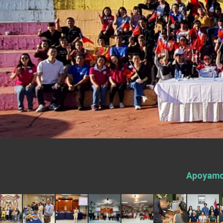
EY details tariff negotiations with U.S
FM Lin hosts ABAC representatives
MOFA poll shows widespread support
President Lai delivers 2026 New Year’
Presidential Office thanks US Presid
President Lai delivers 2025 National 
Presidential Inauguration Speech
Major speeches
Important Remarks of the Ministry of 
Apoyamos
Taiwan government to open office in