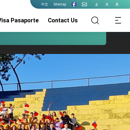
A
A
Sitemap
A
中文
Visa Pasaporte
Contact Us
Pasaporte de la
Legalizaciónes
Visa
ROC(Taiwán)