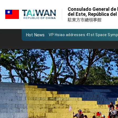
:::
Important Remarks of the Ministry of 
Consulado General de l
:::
del Este, República de
Taiwan government to open office in
駐東方市總領事館
President Lai arrives in Kingdom of Esw
Hot News
VP Hsiao addresses 41st Space Sym
Taiwan’s economic growth is a priority
President Lai’s remarks for Lunar New
President Lai interviewed by AFP
President Lai holds press conference
FM Lin attends Taiwan Panorama exhib
President Lai meets US delegation le
MOFA, MODA team up to promote inte