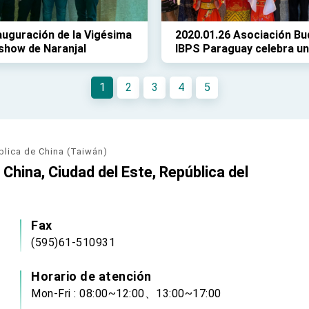
auguración de la Vigésima
2020.01.26 Asociación Bu
show de Naranjal
IBPS Paraguay celebra u
recepción del año nuevo
1
2
3
4
5
blica de China (Taiwán)
China, Ciudad del Este, República del
Fax
(595)61-510931
Horario de atención
Mon-Fri : 08:00~12:00、13:00~17:00