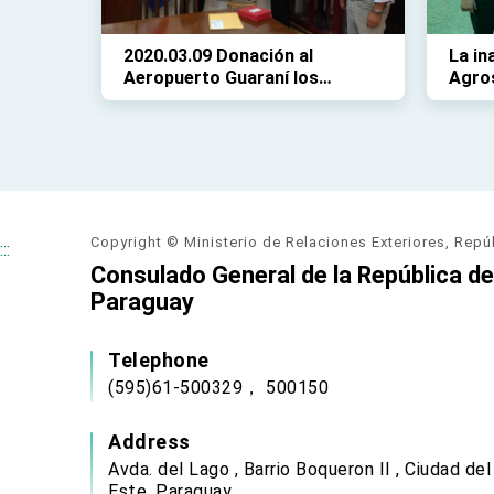
2020.03.09 Donación al
La in
Aeropuerto Guaraní los
Agro
intrumentos de control de
pasajeros con síntomas de
coronavirus
Copyright © Ministerio de Relaciones Exteriores, Repú
:::
Consulado General de la República de 
Paraguay
Telephone
(595)61-500329， 500150
Address
Avda. del Lago , Barrio Boqueron II , Ciudad del
Este, Paraguay