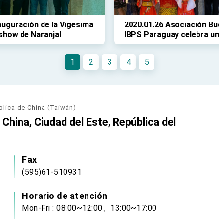
auguración de la Vigésima
2020.01.26 Asociación Bu
show de Naranjal
IBPS Paraguay celebra u
recepción del año nuevo
1
2
3
4
5
blica de China (Taiwán)
China, Ciudad del Este, República del
Fax
(595)61-510931
Horario de atención
Mon-Fri : 08:00~12:00、13:00~17:00