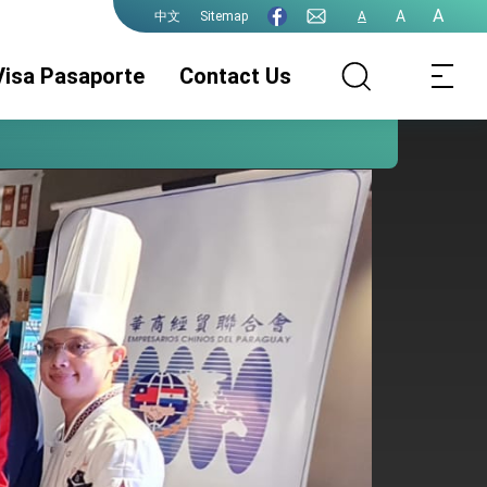
A
A
Sitemap
A
中文
Visa Pasaporte
Contact Us
Pasaporte de la
Legalizaciónes
Visa
ROC(Taiwán)