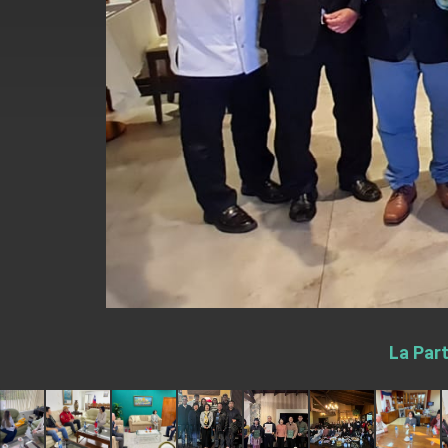
EY details tariff negotiations with U.S
FM Lin hosts ABAC representatives
MOFA poll shows widespread support
President Lai delivers 2026 New Year’
Presidential Office thanks US Presid
President Lai delivers 2025 National 
Presidential Inauguration Speech
Major speeches
Important Remarks of the Ministry of 
La Part
Taiwan government to open office in