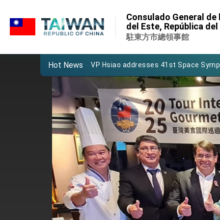
:::
Important Remarks of the Ministry of 
Consulado General de l
:::
del Este, República de
Taiwan government to open office in
駐東方市總領事館
President Lai arrives in Kingdom of Esw
Hot News
VP Hsiao addresses 41st Space Sym
Taiwan’s economic growth is a priority
President Lai’s remarks for Lunar New
President Lai interviewed by AFP
President Lai holds press conference
FM Lin attends Taiwan Panorama exhib
President Lai meets US delegation le
MOFA, MODA team up to promote inte