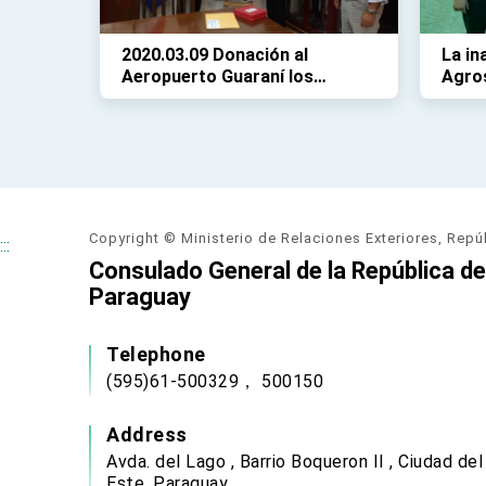
2020.03.09 Donación al
La in
Aeropuerto Guaraní los
Agro
intrumentos de control de
pasajeros con síntomas de
coronavirus
Copyright © Ministerio de Relaciones Exteriores, Repú
:::
Consulado General de la República de 
Paraguay
Telephone
(595)61-500329， 500150
Address
Avda. del Lago , Barrio Boqueron II , Ciudad del
Este, Paraguay