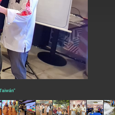
 Taiwán"