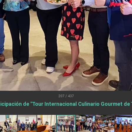
.
 for government diplomacy approach
s Address
ent Trump for signing Taiwan Assurance Implementation Act
Day Address
Foreign Affairs
207 / 437
icipación de "Tour Internacional Culinario Gourmet de
 Arizona, advancing Taiwan-US exchanges and cooperation