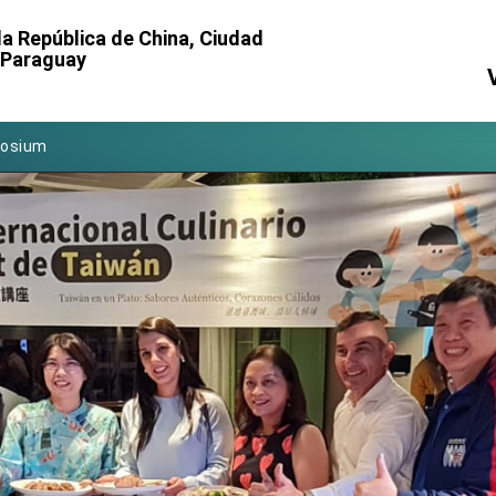
Foreign Affairs
a República de China, Ciudad
l Paraguay
 Arizona, advancing Taiwan-US exchanges and cooperation
atini for state visit
posium
 for President Lai
 Year
 on Taiwan- US Economic Prosperity Partnership Dialogue
it at TIBE
d by Senator Ruben Gallego
grated diplomacy