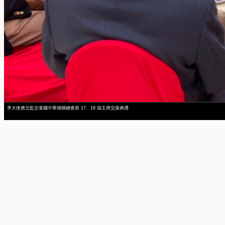
李大使應元監交泰國中華僑聯總會第 17、18 屆主席交接典禮