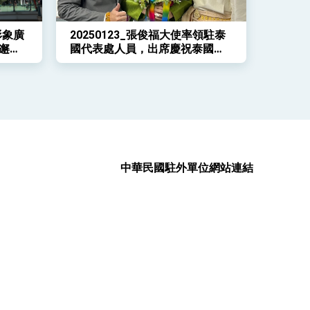
光形象廣
20250123_張俊福大使率領駐泰
邂逅
國代表處人員，出席慶祝泰國落
實婚姻平權
中華民國駐外單位網站連結
政府網站資料開放宣告
無障礙網頁宣言
資訊安全宣言
隱私權保護聲明
訂閱 RSS