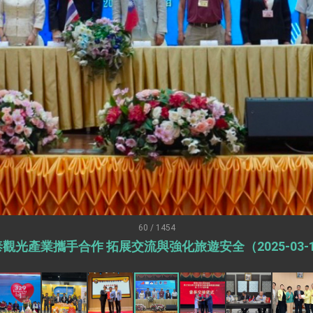
訪，闡述印太安全局勢，籲深化台印尼半導體供應鏈合作
蓋耶哥訪問團
爾基金會」訪問團一行，深化跨大西洋戰略夥伴關係
時間完成「臺美對等貿易協定」簽署
取得有利戰略地位 全力支持「臺美對等貿易協定」簽署
雄厚數位實力，達成固邦榮邦目標
濟合作策略小組」跨部會會議
度支持「總合外交」與台歐美日關係深化
總統以「韌性之島，希望之光」為題發表2026新 年談話
60 / 1454
觀光產業攜手合作 拓展交流與強化旅遊安全（2025-03-
記者會 強調以實力守護台海和平 以決心掌握國家命運
說
 堅持團結 迎風轉型 穩健前行