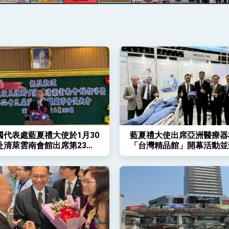
凰城辦事處」，進一步深化台美交流合作
國代表處藍夏禮大使於1月30
藍夏禮大使出席亞洲醫療器
赴清萊雲南會館出席第23屆
「台灣精品館」開幕活動並
理監事會(2026.01.30)
（2025-09-10）