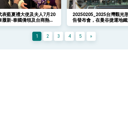
代表藍夏禮大使及夫人7月20
20250205_2025台灣觀
泰履新-泰國僑領及台商熱情
告發布會，在曼谷捷運地鐵
台灣之美-
1
2
3
4
5
»
傳真
＋66－2-1193566
服務時間
【領務申辦及取件時間】
自2020年5月5日起，本處領務櫃台業務（護照
申請及換發、入國證明書、赴台灣簽證及文件證