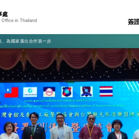
亮世界」及「台灣智慧醫療與健康產業展」預告短片，向世界展現台灣守
事處
有權利走向世界 盼與理念相近國家共同維護國際秩序
 Office in Thailand
簽
行國是訪問
結、為國家邁出合作第一步
領
國
文
消
構
大歷史性突破 總統強調將以3大面向加速臺灣經濟轉型升級 籲請立
領
%且不疊加 我輸美2072項產品豁免對等關稅
：自由世界 需要台灣，團結合作方能守護繁榮
外交部長林佳龍出席《台灣光華雜誌》50週年慶「見證蛻變，分享世界的光華」開幕
會 說明臺美合作三大戰略方向 盼與民主夥伴共同引領 下一個世代的