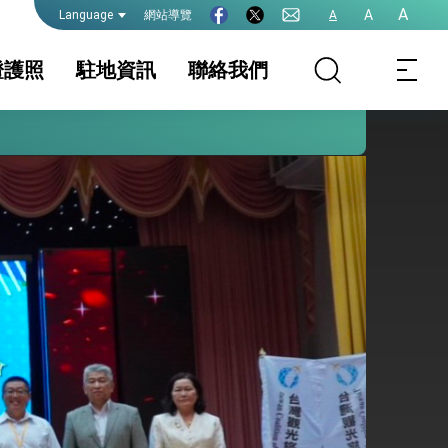
護全球健康的創新能量
A
A
網站導覽
A
Language
證護照
駐地資訊
聯絡我們
務組簡介
家相關資訊
護照
簽證及入境須知
簽證
生活資訊
件證明
保及性平諮詢機
外籍配偶結婚依親
行事曆
APEC商務旅行卡
簽證面談
院全力支持並盡速通過
務法規
領務公告
領務常見問題問答
集Q&A
式，期許數位轉 型迎向下個50年
繁榮