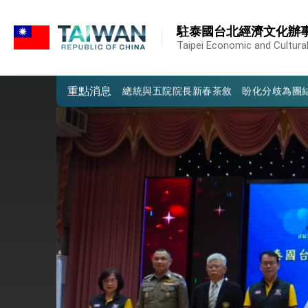
:::
外交部發布WHA文宣影片「台灣醫療點
:::
駐泰國台北經濟文化辦
總統出訪史瓦帝尼返國談話 強調臺灣人
Taipei Economic and Cultural
堅定走向世界 賴總統抵達史瓦帝尼王國進
重點消息
總統與五院院長新春茶敘 盼化分歧為團
總統農曆春節談話
台美貿易協議完成簽署達成6大目標、創5
臺美簽署「對等貿易協定」確立對等關稅15
總統接受「法新社」（AFP）專訪內容
外交部長林佳龍於《外交事務》撰文指出
總統主持「台美經濟繁榮夥伴對話」記者