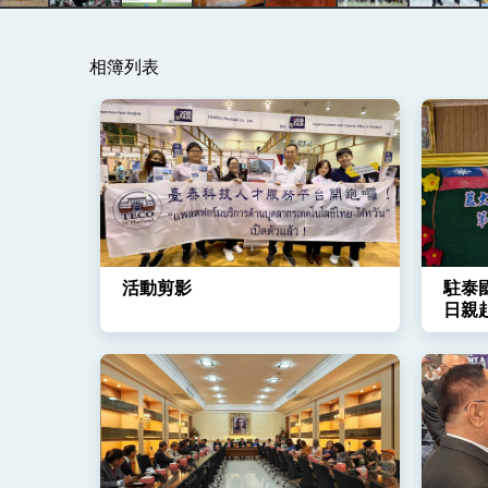
賴總統就職演說影片
相簿列表
總統重要談話
外交部重要言論
我國政府將在美國亞利桑納州設立「駐鳳
活動剪影
駐泰
日親
第1次