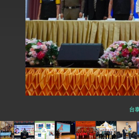
外交部長林佳龍接受印尼「時代雜誌」專
外交部長林佳龍午宴歡迎美國聯邦參議員
外交部長林佳龍接見美國智庫「德國馬歇
臺美經貿談判獲階段性成果 卓揆期勉爭取
卓揆：臺美關稅談判階段性結果有助臺灣
外交部與數位發展部攜手合作，整合台灣
外交部長林佳龍主持第35次「參與亞太經
民調顯示多數國人滿意政府外交表現，高
台泰
總統主持「守護民主台灣國安行動方案」
變局中 奮起的新臺灣 總統發表國慶演
總統發表執政周年談話 盼面對未來挑戰