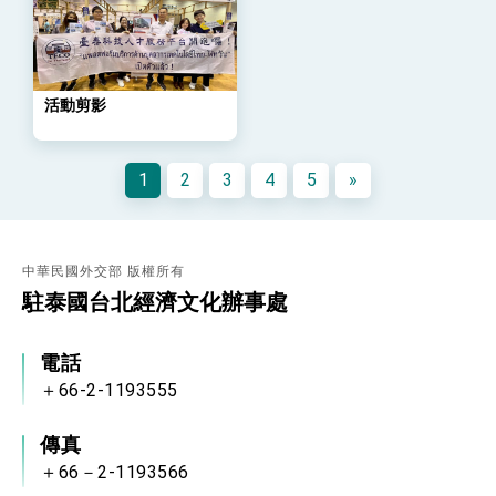
會 強調以實力守護台海和平 以決心掌握國家
命運
變局中 奮起的新臺灣 總統發表國慶演說
總統發表執政周年談話 盼面對未來挑戰 堅持
團結 迎風轉型 穩健前行
活動剪影
賴總統就職演說影片
總統重要談話
1
2
3
4
5
»
外交部重要言論
我國政府將在美國亞利桑納州設立「駐鳳凰城辦
事處」，進一步深化台美交流合作
中華民國外交部 版權所有
駐泰國台北經濟文化辦事處
電話
＋66-2-1193555
傳真
＋66－2-1193566