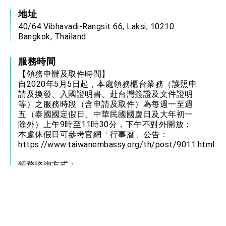
地址
40/64 Vibhavadi-Rangsit 66, Laksi, 10210
Bangkok, Thailand
服務時間
【領務申辦及取件時間】
自2020年5月5日起，本處領務櫃台業務（護照申
請及換發、入國證明書、赴台灣簽證及文件證明
等）之服務時段（含申請及取件）為每週一至週
五（泰國國定假日、中華民國國慶日及大年初一
除外）上午9時至11時30分，下午不對外開放；
本處休假日可參考官網「行事曆」公告：
https://www.taiwanembassy.org/th/post/9011.html
領務諮詢方式：
1. 電話：+66-2-119-3555轉351（電話諮詢服務
時間：上午9時至12時30分，下午1時30分至5
時）；另建議可先參考本處官網→「領務」各項
業務申請資訊，或領務常見問題問答集
Q&amp;A：
https://www.taiwanembassy.org/th/post/10322.html