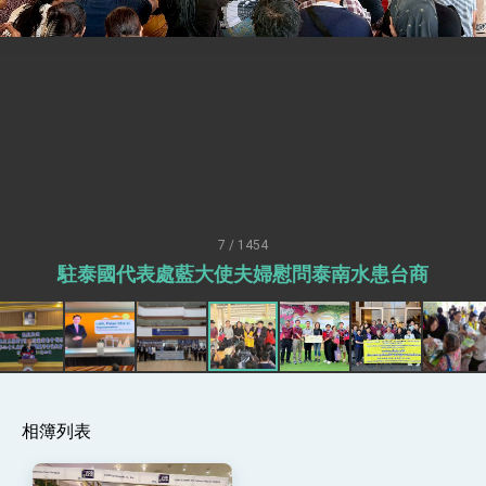
「見證蛻變，分享世界的光華」開幕式，期許數
位轉 型迎向下個50年
總統主持「台美經濟繁榮夥伴對話」記者會 說
明臺美合作三大戰略方向 盼與民主夥伴共同引
領 下一個世代的繁榮
外交部長林佳龍接受印尼「時代雜誌」專訪，闡
述印太安全局勢，籲深化台印尼半導體供應鏈合
作
外交部長林佳龍午宴歡迎美國聯邦參議員蓋耶哥
訪問團
外交部長林佳龍接見美國智庫「德國馬歇爾基金
會」訪問團一行，深化跨大西洋戰略夥伴關係
臺美經貿談判獲階段性成果 卓揆期勉爭取時間完
成「臺美對等貿易協定」簽署
7 / 1454
卓揆：臺美關稅談判階段性結果有助臺灣取得有
駐泰國代表處藍大使夫婦慰問泰南水患台商
利戰略地位 全力支持「臺美對等貿易協定」簽署
外交部與數位發展部攜手合作，整合台灣雄厚數
位實力，達成固邦榮邦目標
外交部長林佳龍主持第35次「參與亞太經濟合作
策略小組」跨部會會議
民調顯示多數國人滿意政府外交表現，高度支持
「總合外交」與台歐美日關係深化
相簿列表
總統以「韌性之島，希望之光」為題發表2026新
年談話
總統主持「守護民主台灣國安行動方案」記者