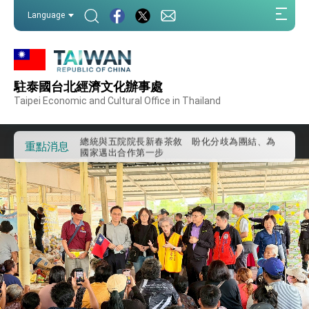
我國政府將在美國亞利桑納州設立「駐鳳凰城辦
:::
事處」，進一步深化台美交流合作
Language
:::
第一屆亞太在宅醫療大會開幕 總統盼分享臺灣
經驗為亞太醫療照護發展開創新里程碑
外交部發布WHA文宣影片「台灣醫療點亮世界」
及「台灣智慧醫療與健康產業展」預告短片，向
世界展現台灣守護全球健康的創新能量
駐泰國台北經濟文化辦事處
總統出訪史瓦帝尼返國談話 強調臺灣人有權利
走向世界 盼與理念相近國家共同維護國際秩序
Taipei Economic and Cultural Office in Thailand
堅定走向世界 賴總統抵達史瓦帝尼王國進行國是
訪問
總統與五院院長新春茶敘 盼化分歧為團結、為
重點消息
國家邁出合作第一步
總統農曆春節談話
台美貿易協議完成簽署達成6大目標、創5大歷史
性突破 總統強調將以3大面向加速臺灣經濟轉型
升級 籲請立院全力支持並盡速通過
臺美簽署「對等貿易協定」確立對等關稅15%且不
疊加 我輸美2072項產品豁免對等關稅
總統接受「法新社」（AFP）專訪內容
外交部長林佳龍於《外交事務》撰文指出：自由
世界 需要台灣，團結合作方能守護繁榮
外交部長林佳龍出席《台灣光華雜誌》50週年慶