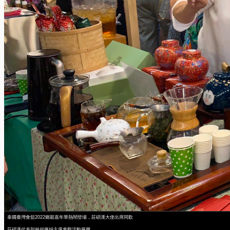
泰國臺灣會舘2022鄉親嘉年華熱鬧登場，莊碩漢大使出席同歡
莊碩漢代表與林何佩娟主席參觀活動展攤