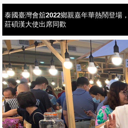
泰國臺灣會舘2022鄉親嘉年華熱鬧登場
莊碩漢大使出席同歡