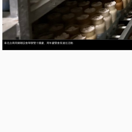
泰北台商同鄉聯誼會舉辦雙十國慶、周年慶暨會長連任活動