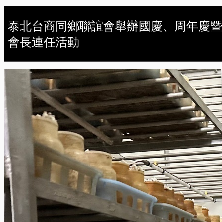
泰北台商同鄉聯誼會舉辦國慶、周年慶暨
會長連任活動