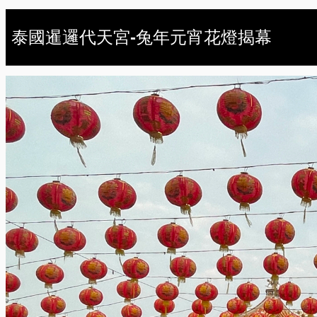
泰國暹邏代天宮-兔年元宵花燈揭幕