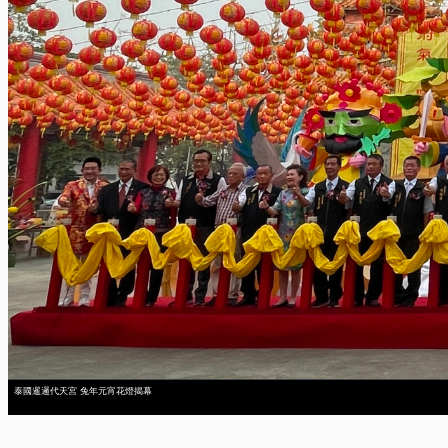
泰國暹邏代天宮 兔年元宵花燈揭幕