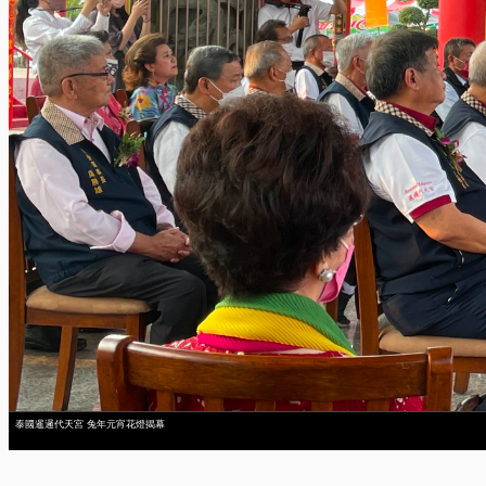
泰國暹邏代天宮 兔年元宵花燈揭幕