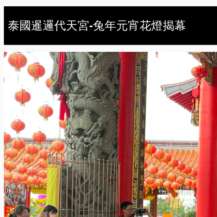
泰國暹邏代天宮-兔年元宵花燈揭幕