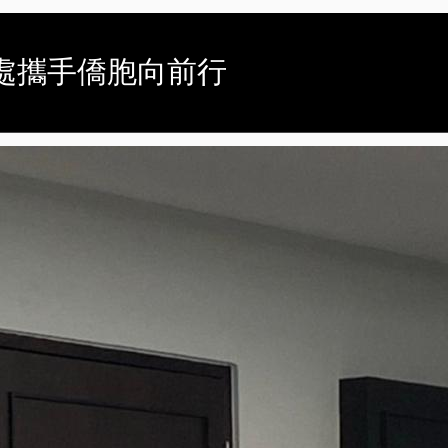
處攜手僑胞向前行