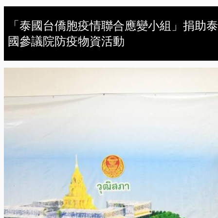
「泰國台僑胞疫情聯合應變小組」捐助泰
國參議院防疫物資活動