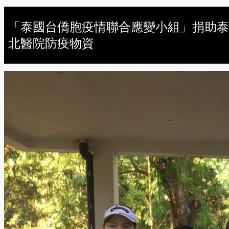
「泰國台僑胞疫情聯合應變小組」捐助泰
北醫院防疫物資